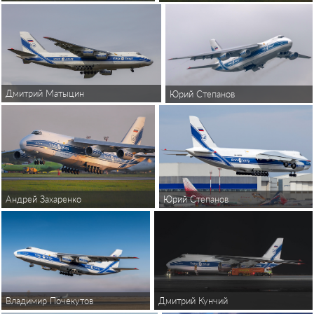
Дмитрий Матыцин
Юрий Степанов
Юрий Степанов
Андрей Захаренко
Владимир Почекутов
Дмитрий Кунчий