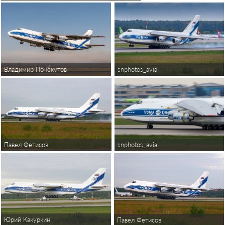
Владимир Почекутов
snphotos_avia
snphotos_avia
Павел Фетисов
Юрий Какуркин
Павел Фетисов