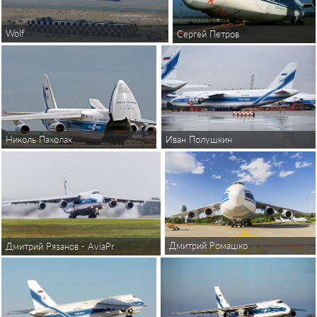
Wolf
Сергей Петров
Николь Пахолак
Иван Полушкин
Дмитрий Ромашко
Дмитрий Рязанов - AviaPressPhoto