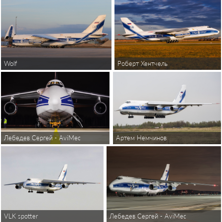
Wolf
Роберт Хентчель
Лебедев Сергей - AviMedia
Артем Немчинов
VLK spotter
Лебедев Сергей - AviMedia