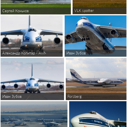
VLK spotter
Сергей Коньков
Александр Копитар - AviMedia
Иван Зубов
Иван Зубов
Forsberg