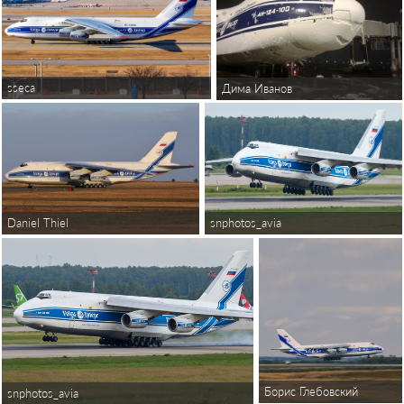
sseca
Дима Иванов
Daniel Thiel
snphotos_avia
Борис Глебовский
snphotos_avia