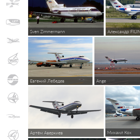
Sven Zimmermann
Александр FIL
Ange
Евгений Лебедев
Михаил Кох
Артём Аверкиев