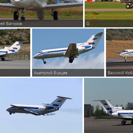
G
ей Багиров
Анатолий Бурцев
Василий Коб