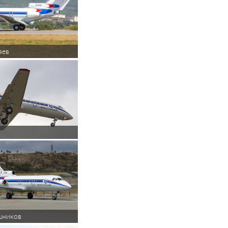
аев
шников