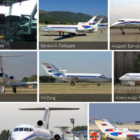
ев
Евгений Лебедев
Андрей Багир
Александр 
MrZorg