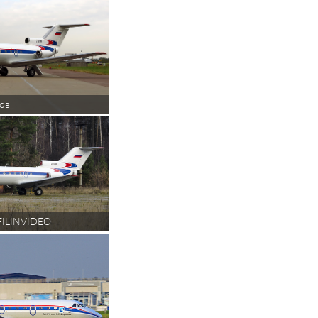
ов
FILINVIDEO