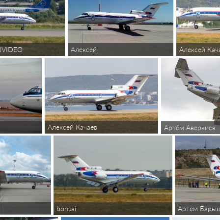
Алексей
INVIDEO
Алексей Кач
Алексей Качаев
Артём Аверкиев
Артем Бары
bonsai