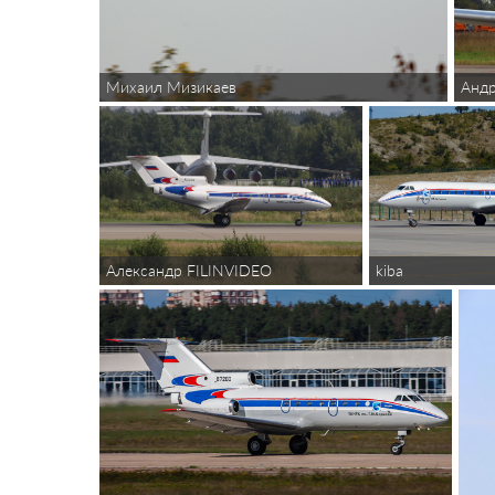
Михаил Мизикаев
Андр
kiba
Александр FILINVIDEO