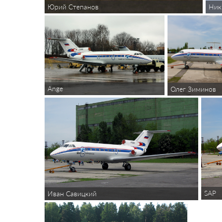
Юрий Степанов
Ник
Ange
Олег Зиминов
SAP
Иван Савицкий