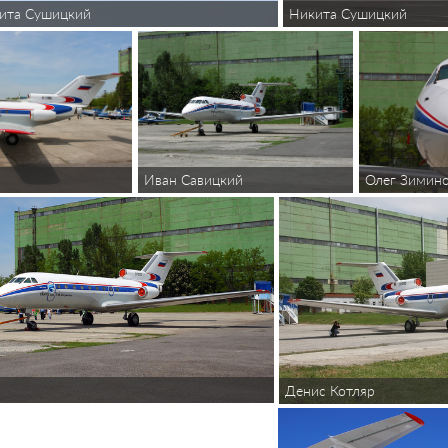
Никита Сушицкий
ита Сушицкий
Иван Савицкий
Олег Зимин
Денис Котляр