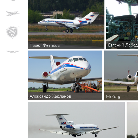
Евгений Лебед
Павел Фетисов
Александр Харланов
MrZorg