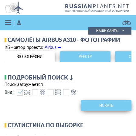
PLANES.NET
RUSSIAN
ПОРТАЛ АВТОРСКОЙ АВИАЦИОННОЙ ФОТОГРАФИИ
НАШИ САЙТЫ
САМОЛЁТЫ AIRBUS A310 - ФОТОГРАФИИ
Поиск фотографий
КБ - автор проекта:
Airbus ➦
Поиск в реестре
Кратко
Подробно
ФОТОГРАФИИ
РЕЕСТР
СТА
ВОЙТИ
ПОДРОБНЫЙ ПОИСК ↓
Поиск загружается...
Вид:
ИСКАТЬ
ЗАРЕГИСТРИРОВАТЬСЯ
СТАТИСТИКА ПО ВЫБОРКЕ