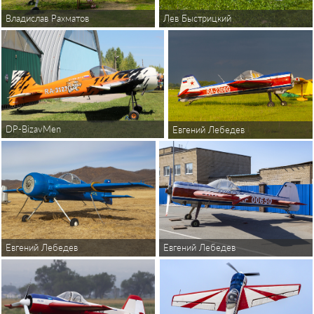
Владислав Рахматов
Лев Быстрицкий
DP-BizavMen
Евгений Лебедев
Евгений Лебедев
Евгений Лебедев