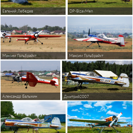
Евгений Лебедев
DP-BizavMen
Максим Гольбрайхт
Максим Гольбрайхт
Александр Балыкин
Дмитрий2007