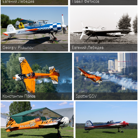
Евгений Лебедев
Павел Фетисов
Georgiy Piskunov
Евгений Лебедев
Константин Попов
SpotterGSV