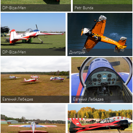
DP-BizavMen
Petr Bunda
DP-BizavMen
Дмитрий
Евгений Лебедев
Евгений Лебедев