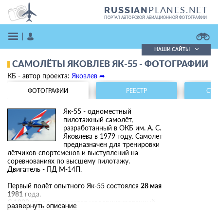
PLANES.NET
RUSSIAN
ПОРТАЛ АВТОРСКОЙ АВИАЦИОННОЙ ФОТОГРАФИИ
НАШИ САЙТЫ
САМОЛЁТЫ ЯКОВЛЕВ ЯК-55 - ФОТОГРАФИИ
Поиск фотографий
КБ - автор проекта:
Яковлев ➦
Поиск в реестре
Кратко
Подробно
ФОТОГРАФИИ
РЕЕСТР
СТА
ВОЙТИ
Як-55 - одноместный
пилотажный самолёт,
разработанный в ОКБ им. А. С.
Яковлева в 1979 году. Самолет
предназначен для тренировки
лётчиков-спортсменов и выступлений на
соревнованиях по высшему пилотажу.
Двигатель - ПД М-14П.
ЗАРЕГИСТРИРОВАТЬСЯ
Первый полёт опытного Як-55 состоялся
28 мая
1981
года.
С 1989 года выпускается модернизированный
развернуть описание
Як-55М
с уменьшенной площалью крыла и