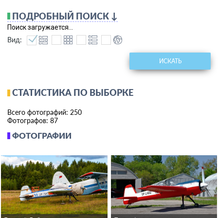
улучшенными пилотажными качествами.
ПОДРОБНЫЙ ПОИСК ↓
В 2000-2009 годах выпускался вариант Техноавиа
СП-55М, всего около 20 шт.
Поиск загружается...
Вид:
ИСКАТЬ
СТАТИСТИКА ПО ВЫБОРКЕ
Всего фотографий: 250
Фотографов: 87
ФОТОГРАФИИ