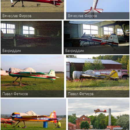
Вячеслав Фирсов
Вячеслав Фирсов
Бахриддин
Бахриддин
Павел Фетисов
Павел Фетисов