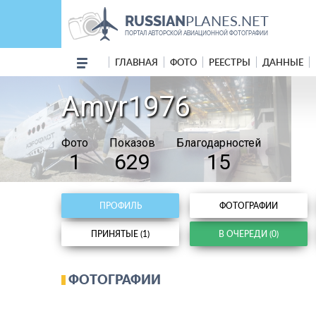
PLANES.NET
RUSSIAN
ПОРТАЛ АВТОРСКОЙ АВИАЦИОННОЙ ФОТОГРАФИИ
ГЛАВНАЯ
ФОТО
РЕЕСТРЫ
ДАННЫЕ
Amyr1976
Фото
Показов
Благодарностей
1
629
15
ПРОФИЛЬ
ФОТОГРАФИИ
ПРИНЯТЫЕ (1)
В ОЧЕРЕДИ (0)
ФОТОГРАФИИ