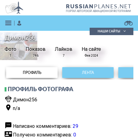
PLANES.NET
RUSSIAN
ПОРТАЛ АВТОРСКОЙ АВИАЦИОННОЙ ФОТОГРАФИИ
НАШИ САЙТЫ
Димон256
Поиск фотографий
Фото
Показов
Поиск в реестре
Лайков
На сайте
Кратко
Подробно
1
746
7
Фев 2024
ВОЙТИ
ПРОФИЛЬ
ЛЕНТА
ПРОФИЛЬ ФОТОГРАФА
flutter_dash
Димон256
place
n/a
ЗАРЕГИСТРИРОВАТЬСЯ
textsms
Написано комментариев:
29
contact_mail
Получено комментариев:
0