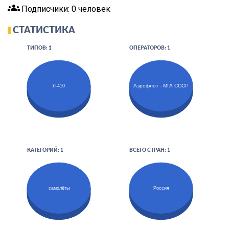
groups
Подписчики: 0 человек
СТАТИСТИКА
ТИПОВ: 1
ОПЕРАТОРОВ: 1
Аэрофлот - МГА СССР
Л-410
КАТЕГОРИЙ: 1
ВСЕГО СТРАН: 1
самолёты
Россия