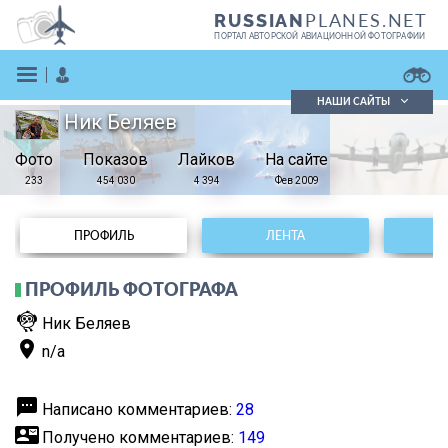
PLANES.NET
RUSSIAN
ПОРТАЛ АВТОРСКОЙ АВИАЦИОННОЙ ФОТОГРАФИИ
НАШИ САЙТЫ
Ник Беляев
Поиск фотографий
Фото
Показов
Поиск в реестре
Лайков
На сайте
Кратко
Подробно
233
454 030
4 394
Фев 2009
ВОЙТИ
ПРОФИЛЬ
ЛЕНТА
ПРОФИЛЬ ФОТОГРАФА
flutter_dash
Ник Беляев
place
n/a
ЗАРЕГИСТРИРОВАТЬСЯ
textsms
Написано комментариев:
28
contact_mail
Получено комментариев:
149