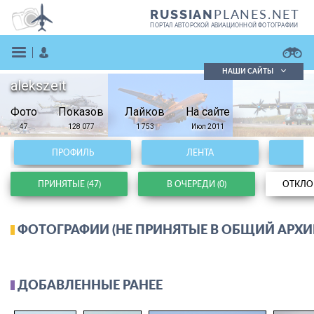
PLANES.NET
RUSSIAN
ПОРТАЛ АВТОРСКОЙ АВИАЦИОННОЙ ФОТОГРАФИИ
НАШИ САЙТЫ
аlekszeit
Поиск фотографий
Фото
Показов
Поиск в реестре
Лайков
На сайте
Кратко
Подробно
47
128 077
1 753
Июл 2011
ВОЙТИ
ПРОФИЛЬ
ЛЕНТА
ПРИНЯТЫЕ (47)
В ОЧЕРЕДИ (0)
ОТКЛОН
ФОТОГРАФИИ (НЕ ПРИНЯТЫЕ В ОБЩИЙ АРХИ
ЗАРЕГИСТРИРОВАТЬСЯ
ДОБАВЛЕННЫЕ РАНЕЕ