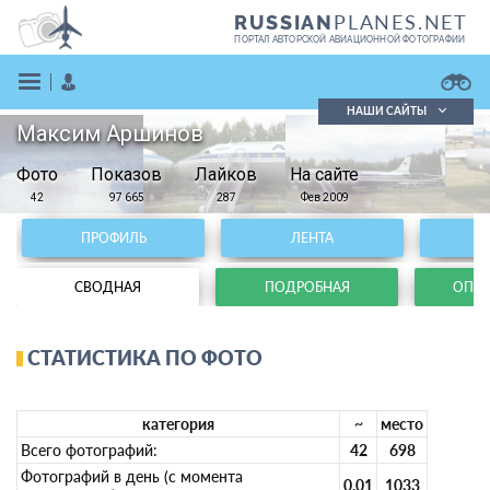
PLANES.NET
RUSSIAN
ПОРТАЛ АВТОРСКОЙ АВИАЦИОННОЙ ФОТОГРАФИИ
НАШИ САЙТЫ
Максим Аршинов
Поиск фотографий
Фото
Показов
Поиск в реестре
Лайков
На сайте
Кратко
Подробно
42
97 665
287
Фев 2009
ВОЙТИ
ПРОФИЛЬ
ЛЕНТА
СВОДНАЯ
ПОДРОБНАЯ
ОПЕР
СТАТИСТИКА ПО ФОТО
ЗАРЕГИСТРИРОВАТЬСЯ
категория
~
место
Всего фотографий:
42
698
Фотографий в день (с момента
0.01
1033