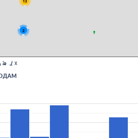
13
2
X
ГОДАМ