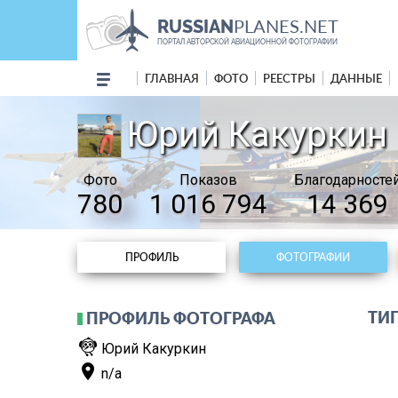
PLANES.NET
RUSSIAN
ПОРТАЛ АВТОРСКОЙ АВИАЦИОННОЙ ФОТОГРАФИИ
ГЛАВНАЯ
ФОТО
РЕЕСТРЫ
ДАННЫЕ
Юрий Какуркин
Фото
Показов
Благодарносте
780
1 016 794
14 369
ПРОФИЛЬ
ФОТОГРАФИИ
ТИП
ПРОФИЛЬ ФОТОГРАФА
flutter_dash
Юрий Какуркин
place
n/a