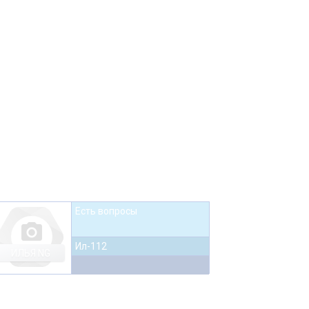
Есть вопросы
photo_camera
Ил-112
ИЛЬЯ NG