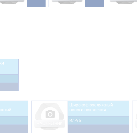
ки
Широкофюзеляжный
яжный
нового поколения
photo_camera
Ил-96
НАСЛЕДНИК