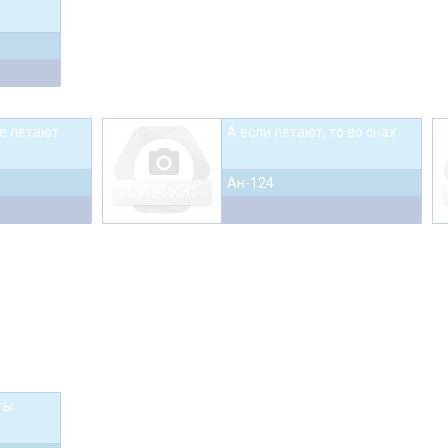
не летают
А если летают, то во снах
photo_camera
Ан-124
СУПЕРКИТ
ты