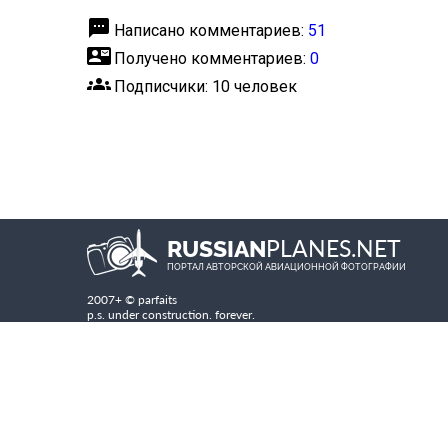
textsms
Написано комментариев:
51
contact_mail
Получено комментариев:
0
groups
Подписчики: 10 человек
PLANES.NET
RUSSIAN
ПОРТАЛ АВТОРСКОЙ АВИАЦИОННОЙ ФОТОГРАФИИ
2007+ © parfaits
p.s. under construction. forever.