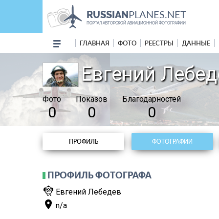
PLANES.NET
RUSSIAN
ПОРТАЛ АВТОРСКОЙ АВИАЦИОННОЙ ФОТОГРАФИИ
ГЛАВНАЯ
ФОТО
РЕЕСТРЫ
ДАННЫЕ
Евгений Лебед
Фото
Показов
Благодарностей
0
0
0
ПРОФИЛЬ
ФОТОГРАФИИ
ПРОФИЛЬ ФОТОГРАФА
flutter_dash
Евгений Лебедев
place
n/a