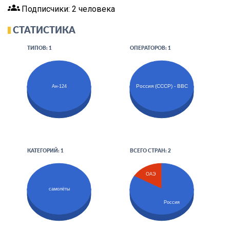
groups
Подписчики: 2 человека
СТАТИСТИКА
ТИПОВ: 1
ОПЕРАТОРОВ: 1
Россия (СССР) - ВВС
Ан-124
КАТЕГОРИЙ: 1
ВСЕГО СТРАН: 2
ОАЭ
самолёты
Россия