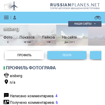
PLANES.NET
RUSSIAN
ПОРТАЛ АВТОРСКОЙ АВИАЦИОННОЙ ФОТОГРАФИИ
НАШИ САЙТЫ
aisberg
Поиск фотографий
Фото
Показов
Поиск в реестре
Лайков
На сайте
Кратко
Подробно
4
18 968
108
Дек 2011
ВОЙТИ
ПРОФИЛЬ
ЛЕНТА
ПРОФИЛЬ ФОТОГРАФА
flutter_dash
aisberg
place
n/a
ЗАРЕГИСТРИРОВАТЬСЯ
textsms
Написано комментариев:
4
contact_mail
Получено комментариев:
6