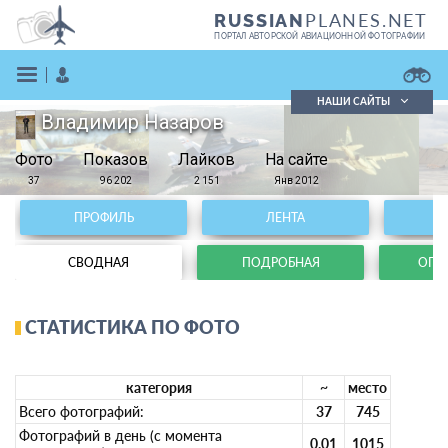
PLANES.NET
RUSSIAN
ПОРТАЛ АВТОРСКОЙ АВИАЦИОННОЙ ФОТОГРАФИИ
НАШИ САЙТЫ
Владимир Назаров
Поиск фотографий
Фото
Показов
Поиск в реестре
Лайков
На сайте
Кратко
Подробно
37
96 202
2 151
Янв 2012
ВОЙТИ
ПРОФИЛЬ
ЛЕНТА
СВОДНАЯ
ПОДРОБНАЯ
ОПЕР
СТАТИСТИКА ПО ФОТО
ЗАРЕГИСТРИРОВАТЬСЯ
категория
~
место
Всего фотографий:
37
745
Фотографий в день (с момента
0.01
1015