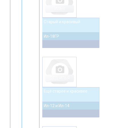
photo_camera
ИЛЬЯ
Старый и красивый
Ил-18ГР
photo_camera
ДЕД ИЛЬЯ
Ещё старее и красивее
Ил-12 и Ил-14