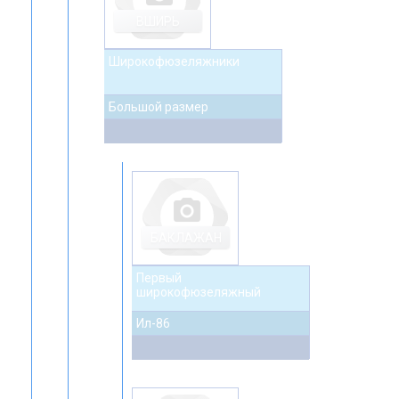
ВШИРЬ
Широкофюзеляжники
Большой размер
photo_camera
БАКЛАЖАН
Первый
широкофюзеляжный
Ил-86