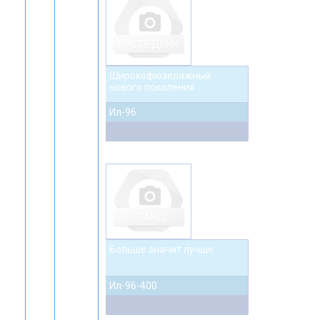
photo_camera
НАСЛЕДНИК
Широкофюзеляжный
нового поколения
Ил-96
photo_camera
ГРАНД
Больше значит лучше
Ил-96-400