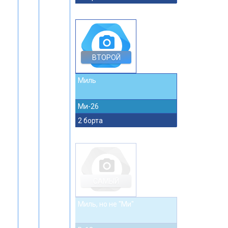
photo_camera
ВТОРОЙ
Миль
Ми-26
2 борта
photo_camera
САМЫЙ
Миль, но не "Ми"