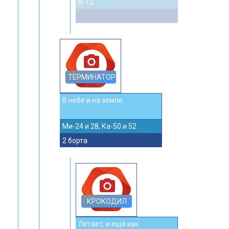
В-12
photo_camera
ТЕРМИНАТОР
В небе и на земле
Ми-24 и 28, Ка-50 и 52
2 борта
photo_camera
КРОКОДИЛ
Летает, и ещё как