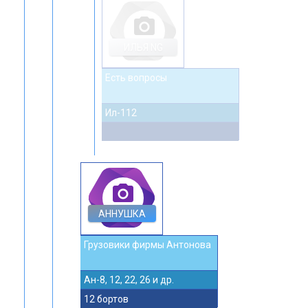
photo_camera
ИЛЬЯ NG
Есть вопросы
Ил-112
photo_camera
АННУШКА
Грузовики фирмы Антонова
Ан-8, 12, 22, 26 и др.
12 бортов