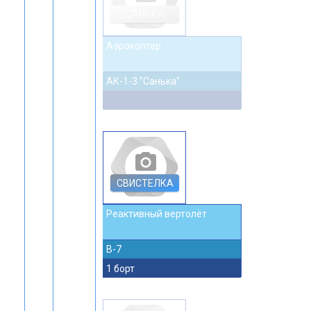
САНЬКА
Аэрокоптер
АК-1-3 "Санька"
photo_camera
СВИСТЕЛКА
Реактивный вертолёт
В-7
1 борт