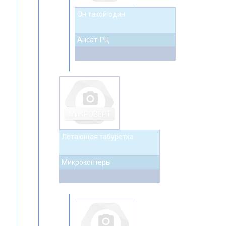
Он такой один
Ансат-РЦ
photo_camera
МИКРОВЕРТ
Летающая табуретка
Микрокоптеры
photo_camera