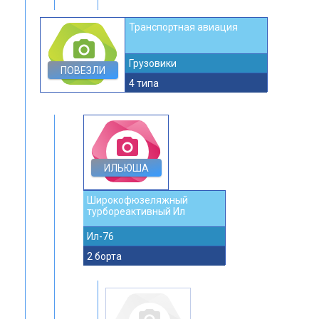
Транспортная авиация
photo_camera
Грузовики
ПОВЕЗЛИ
4 типа
photo_camera
ИЛЬЮША
Широкофюзеляжный
турбореактивный Ил
Ил-76
2 борта