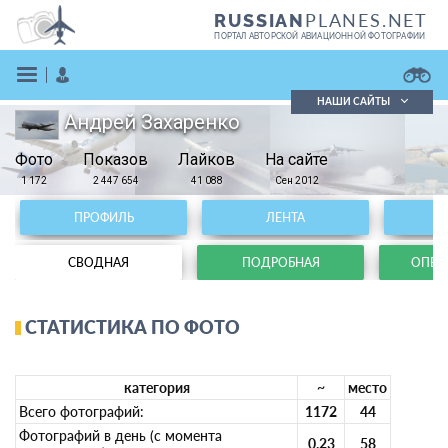
PLANES.NET
RUSSIAN
ПОРТАЛ АВТОРСКОЙ АВИАЦИОННОЙ ФОТОГРАФИИ
НАШИ САЙТЫ
Андрей Захаренко
Поиск фотографий
Фото
Показов
Поиск в реестре
Лайков
На сайте
Кратко
Подробно
1 172
2 447 654
41 088
Сен 2012
ВОЙТИ
ПРОФИЛЬ
ЛЕНТА
СВОДНАЯ
ПОДРОБНАЯ
ОПЕРА
СТАТИСТИКА ПО ФОТО
ЗАРЕГИСТРИРОВАТЬСЯ
категория
~
место
Всего фотографий:
1172
44
Фотографий в день (с момента
0.23
58