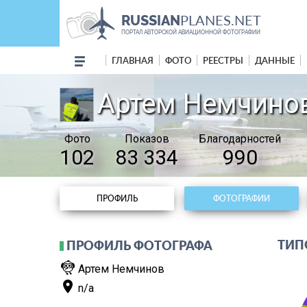
PLANES.NET
RUSSIAN
ПОРТАЛ АВТОРСКОЙ АВИАЦИОННОЙ ФОТОГРАФИИ
ГЛАВНАЯ
ФОТО
РЕЕСТРЫ
ДАННЫЕ
Артем Немчино
Фото
Показов
Благодарностей
102
83 334
990
ПРОФИЛЬ
ФОТОГРАФИИ
ТИПО
ПРОФИЛЬ ФОТОГРАФА
flutter_dash
Артем Немчинов
place
n/a