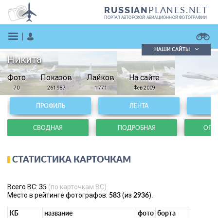
PLANES.NET
RUSSIAN
ПОРТАЛ АВТОРСКОЙ АВИАЦИОННОЙ ФОТОГРАФИИ
НАШИ САЙТЫ
Никита
Поиск фотографий
Фото
Показов
Поиск в реестре
Лайков
На сайте
Кратко
Подробно
70
261 987
1 771
Фев 2009
ВОЙТИ
ПРОФИЛЬ
ЛЕНТА
СВОДНАЯ
ПОДРОБНАЯ
ОПЕР
СТАТИСТИКА КАРТОЧКАМ
ЗАРЕГИСТРИРОВАТЬСЯ
35
Всего ВС:
(по карточкам ВС)
583
2936
Место в рейтинге фотографов:
(из
).
КБ
название
фото
борта