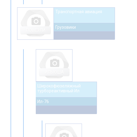
Транспортная авиация
photo_camera
Грузовики
ПОВЕЗЛИ
photo_camera
ИЛЬЮША
Широкофюзеляжный
турбореактивный Ил
Ил-76