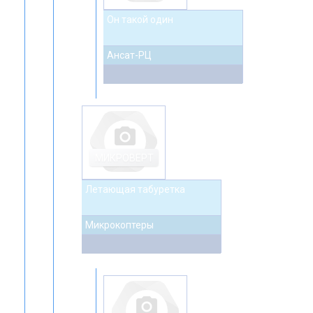
Он такой один
Ансат-РЦ
photo_camera
МИКРОВЕРТ
Летающая табуретка
Микрокоптеры
photo_camera