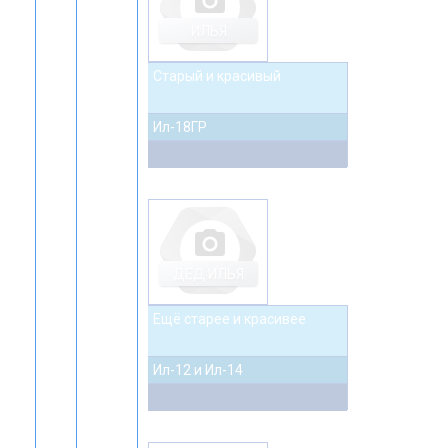
photo_camera
ИЛЬЯ
Старый и красивый
Ил-18ГР
photo_camera
ДЕД ИЛЬЯ
Ещё старее и красивее
Ил-12 и Ил-14