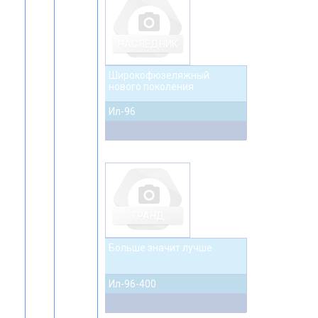
photo_camera
НАСЛЕДНИК
Широкофюзеляжный
нового поколения
Ил-96
photo_camera
ГРАНД
Больше значит лучше
Ил-96-400