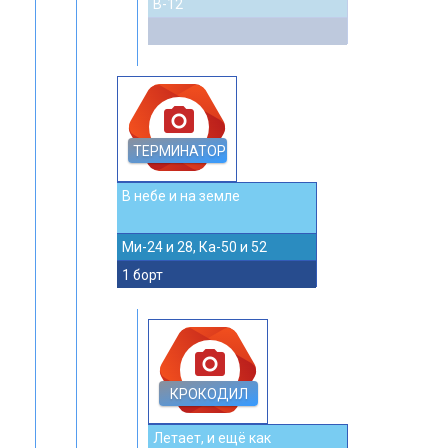
В-12
photo_camera
ТЕРМИНАТОР
В небе и на земле
Ми-24 и 28, Ка-50 и 52
1 борт
photo_camera
КРОКОДИЛ
Летает, и ещё как