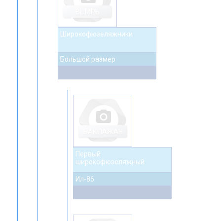
ВШИРЬ
Широкофюзеляжники
Большой размер
photo_camera
БАКЛАЖАН
Первый
широкофюзеляжный
Ил-86