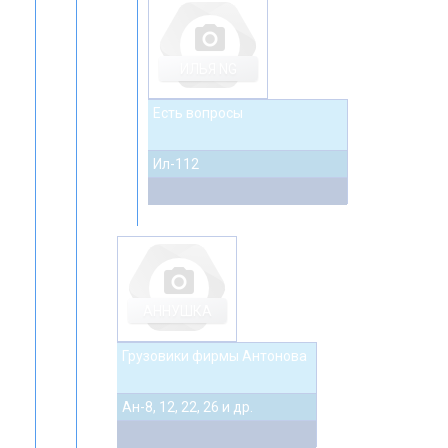
photo_camera
ИЛЬЯ NG
Есть вопросы
Ил-112
photo_camera
АННУШКА
Грузовики фирмы Антонова
Ан-8, 12, 22, 26 и др.