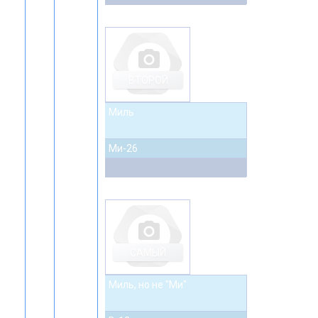
photo_camera
ВТОРОЙ
Миль
Ми-26
photo_camera
САМЫЙ
Миль, но не "Ми"