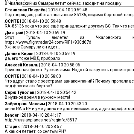
В Чкаловский из Самары летит сейчас, заходит на посадку.
Станислав Пикулёв
| 2018-04-10 20:59:48
Подтверждаю, работал позывным 85136, видимо бортовой тепе
ОСИТЕ
| 2018-04-10 20:59:48
RA-85136 пока что всё ещё принадлежит другому ВС. Так что нет
Дмитрий
| 2018-04-10 20:59:19
Этот Туполь вылетел из Чкаловского 
https://www.flightradar24.com/RIF1/930d67d
Уж не в Самару ли он идет...
Даниил Кирин
| 2018-04-10 20:59:19
да, его тоже МВД прибрало
Алексей Коваль
| 2018-04-10 20:58:06
Прикольная фотка. Русская зима. Надо ей накрутить просмотров 
ОСИТЕ
| 2018-04-10 20:58:00
Что вдруг стало с реестрами авиакомпаний? Почему пропали в
под флагом а/к бортов?
Серж Туполев
| 2018-04-10 20:54:42
В нужное время в нужном месте!
Забродкин Максим
| 2018-04-10 20:43:20
он не RA a RF. и уже давно не для невисомости, а для аэрофото
bender
| 2018-04-10 20:41:17
http://russianplanes.net/reginfo/8517
Старик
| 2018-04-10 20:38:57
А как он летает, со снятым РН?