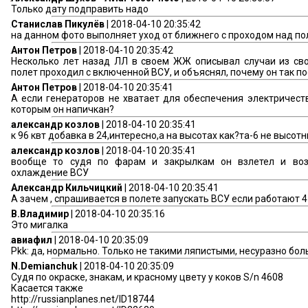
Только дату подправить надо
Станислав Пикулёв
| 2018-04-10 20:35:42
на данном фото выполняет уход от ближнего с проходом над по
Антон Петров
| 2018-04-10 20:35:42
Несколько лет назад ЛЛ в своем ЖЖ описывал случаи из сво
полет проходил с включенной ВСУ, и объяснял, почему он так по
Антон Петров
| 2018-04-10 20:35:41
А если генераторов не хватает для обеспечения электричест
которым он напичкан?
александр козлов
| 2018-04-10 20:35:41
к 96 квт добавка в 24,интересно,а на высотах как?та-6 не высот
александр козлов
| 2018-04-10 20:35:41
вообще то судя по фарам и закрылкам он взлетел и во
охлаждение ВСУ
Александр Кильчицкий
| 2018-04-10 20:35:41
А зачем , спрашивается в полете запускать ВСУ если работают 
В.Владимир
| 2018-04-10 20:35:16
Это мигалка
авиафил
| 2018-04-10 20:35:09
Pkk: да, нормально. Только не такими ляпистыми, несуразно бо
N.Demianchuk
| 2018-04-10 20:35:09
Судя по окраске, знакам, и красному цвету у коков S/n 4608
Касается также
http://russianplanes.net/ID18744