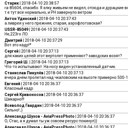
Старик
| 2018-04-10 20:38:57
ra-85604, спасибо. Я элку живьем не видел, отсюда и дурацкие в
т.е тут все нормально, и РН завернуло ветром
Антон Удинский
| 2018-04-10 20:37:43
а ливрея у него прежняя, старая, аэрофлотовская?
USSR-85049
| 2018-04-10 20:37:43
Не,223го ЛО.
Дмитрий
| 2018-04-10 20:37:29
Вот это кадр!*
Сергей
| 2018-04-10 20:37:13
для каких целей этот вертолет применяют? заводских возят?
Григорий Ш.
| 2018-04-10 20:37:13
Что-то испытывают. На носу виден установленный датчик.
Станислав Пикулёв
| 2018-04-10 20:37:13
вчера днём пролетал над чкаловским на высоте примерно 500-
Евгений
| 2018-04-10 20:36:37
Классный кадр.
Сергей Кривоносов
| 2018-04-10 20:36:37
Шикарно!!!
Всеволод Гвардин
| 2018-04-10 20:36:37
Сильно! ;)
Александр Шухов - AviaPressPhoto
| 2018-04-10 20:36:37
О, Стас, а я думал ты уж совсем ресурс покинул))
Александр Шухов - AviaPressPhoto
| 2018-04-10 20:36:37