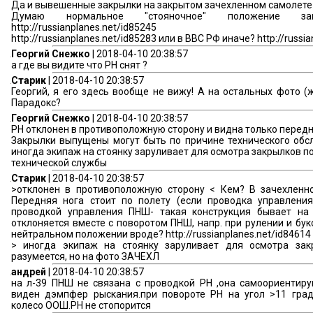
Да и вывешенные закрылки на закрытом зачехленном самолете н
Думаю нормальное "стояночное" положение з
http://russianplanes.net/id85245
http://russianplanes.net/id85283 или в ВВС РФ иначе? http://russi
Георгий Снежко
| 2018-04-10 20:38:57
а где вы видите что РН снят ?
Старик
| 2018-04-10 20:38:57
Георгий, я его здесь вообще не вижу! А на остальных фото (ж
Парадокс?
Георгий Снежко
| 2018-04-10 20:38:57
РН отклонен в противоположную сторону и видна только передн
Закрылки выпущены могут быть по причине технического обс
иногда экипаж на стоянку заруливает для осмотра закрылков по
технической службы
Старик
| 2018-04-10 20:38:57
>отклонен в противоположную сторону < Кем? В зачехленно
Передняя нога стоит по полету (если проводка управлени
проводкой управления ПНШ- такая конструкция бывает на 
отклоняется вместе с поворотом ПНШ, напр. при рулении и бук
нейтральном положении вроде? http://russianplanes.net/id84614
> иногда экипаж на стоянку заруливает для осмотра зак
разумеется, но на фото ЗАЧЕХЛ
андрей
| 2018-04-10 20:38:57
на л-39 ПНШ не связана с проводкой РН ,она самоориентиру
виден дэмпфер рыскания.при повороте РН на угол >11 гра
колесо ООШ.РН не стопорится