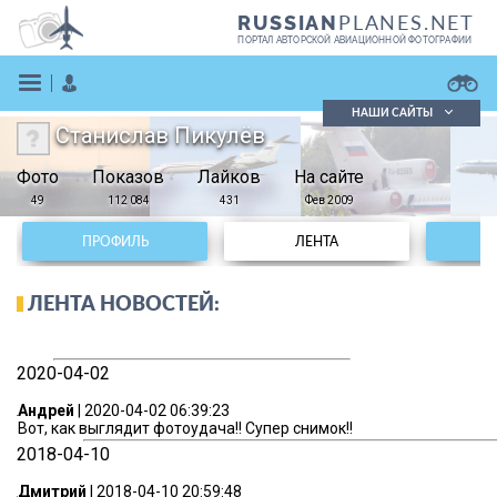
PLANES.NET
RUSSIAN
ПОРТАЛ АВТОРСКОЙ АВИАЦИОННОЙ ФОТОГРАФИИ
НАШИ САЙТЫ
Станислав Пикулёв
Поиск фотографий
Фото
Показов
Поиск в реестре
Лайков
На сайте
Кратко
Подробно
49
112 084
431
Фев 2009
ВОЙТИ
ПРОФИЛЬ
ЛЕНТА
ЛЕНТА НОВОСТЕЙ:
2020-04-02
ЗАРЕГИСТРИРОВАТЬСЯ
Андрей
| 2020-04-02 06:39:23
Вот, как выглядит фотоудача!! Супер снимок!!
2018-04-10
Дмитрий
| 2018-04-10 20:59:48