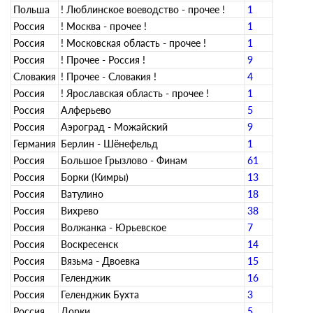
Польша
! Люблинское воеводство - прочее !
1
Россия
! Москва - прочее !
1
Россия
! Московская область - прочее !
1
Россия
! Прочее - Россия !
9
Словакия
! Прочее - Словакия !
4
Россия
! Ярославская область - прочее !
1
Россия
Алферьево
5
Россия
Аэроград - Можайский
9
Германия
Берлин - Шёнефельд
1
Россия
Большое Грызлово - Финам
61
Россия
Борки (Кимры)
13
Россия
Ватулино
18
Россия
Вихрево
38
Россия
Волжанка - Юрьевское
7
Россия
Воскресенск
14
Россия
Вязьма - Двоевка
15
Россия
Геленджик
16
Россия
Геленджик Бухта
3
Россия
Дорки
5