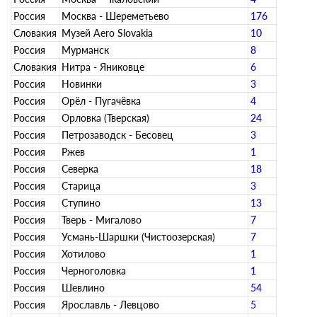
Россия
Москва - Шереметьево
176
Словакия
Музей Aero Slovakia
10
Россия
Мурманск
8
Словакия
Нитра - Яниковце
6
Россия
Новинки
3
Россия
Орёл - Пугачёвка
4
Россия
Орловка (Тверская)
24
Россия
Петрозаводск - Бесовец
3
Россия
Ржев
1
Россия
Северка
18
Россия
Старица
3
Россия
Ступино
13
Россия
Тверь - Мигалово
7
Россия
Усмань-Шаршки (Чистоозерская)
7
Россия
Хотилово
1
Россия
Черноголовка
1
Россия
Шевлино
54
Россия
Ярославль - Левцово
5