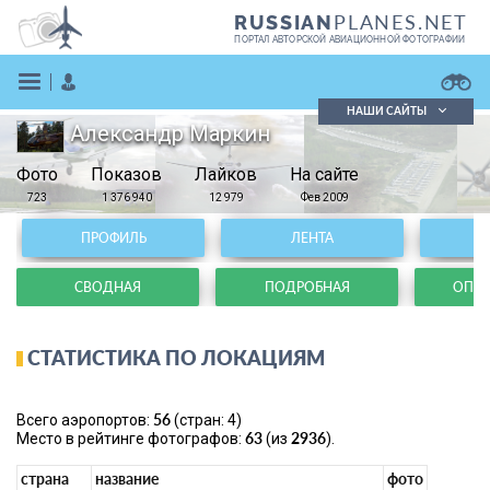
PLANES.NET
RUSSIAN
ПОРТАЛ АВТОРСКОЙ АВИАЦИОННОЙ ФОТОГРАФИИ
НАШИ САЙТЫ
Александр Маркин
Поиск фотографий
Фото
Показов
Поиск в реестре
Лайков
На сайте
Кратко
Подробно
723
1 376 940
12 979
Фев 2009
ВОЙТИ
ПРОФИЛЬ
ЛЕНТА
СВОДНАЯ
ПОДРОБНАЯ
ОПЕР
СТАТИСТИКА ПО ЛОКАЦИЯМ
ЗАРЕГИСТРИРОВАТЬСЯ
56
Всего аэропортов:
(стран: 4)
63
2936
Место в рейтинге фотографов:
(из
).
страна
название
фото