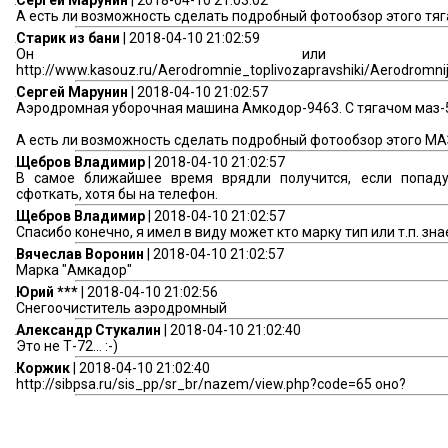
Сергей Марунин
| 2018-04-10 21:03:02
А есть ли возможность сделать подробный фотообзор этого тяг
Старик из бани
| 2018-04-10 21:02:59
Он или 
http://www.kasouz.ru/Aerodromnie_toplivozapravshiki/Aerodrom
Сергей Марунин
| 2018-04-10 21:02:57
Аэродромная уборочная машина Амкодор-9463. С тягачом маз-
А есть ли возможность сделать подробный фотообзор этого МА
Щебров Владимир
| 2018-04-10 21:02:57
В самое ближайшее время врядли получится, если попаду
сфоткать, хотя бы на телефон.
Щебров Владимир
| 2018-04-10 21:02:57
Спасибо конечно, я имел в виду может кто марку тип или т.п. знае
Вячеслав Воронин
| 2018-04-10 21:02:57
Марка "Амкадор"
Юрий ***
| 2018-04-10 21:02:56
Снегоочиститель аэродромный
Александр Стукалин
| 2018-04-10 21:02:40
Это не Т-72... :-)
Коржик
| 2018-04-10 21:02:40
http://sibpsa.ru/sis_pp/sr_br/nazem/view.php?code=65 оно?