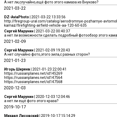
А нет ли,случайно,ещё фото этого камаза из Внуково?
2021-03-22
DZ-AviaPhoto
| 2021-03-22 13:33:56
http://firegroup-ural.com/catalog/aerodromnye-pozharnye-avtomobi
kamaz/firefighting-airfield-vehicle-aa-120-60-635
Сергей Марунин
| 2021-03-22 00:40:37
а нет ли возможности сделать подробный фотообзор этого кам
2021-02-09
Сергей Марунин
| 2021-02-09 19:20:43
А нет случайно фото,этого зила,с разных сторон?
2021-01-23
Игорь Ширяев
| 2021-01-23 22:00:41
https://russianplanes.net/id145269
https://russianplanes.net/id147564
https://russianplanes.net/id147568
2020-12-03
Сергей Марунин
| 2020-12-03 12:04:46
а нет ли ещё фото этого краза?
2019-10-17
Михаил Лисовский
| 2019-10-17 15:14:29