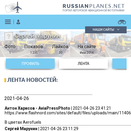
PLANES.NET
RUSSIAN
ПОРТАЛ АВТОРСКОЙ АВИАЦИОННОЙ ФОТОГРАФИИ
НАШИ САЙТЫ
Сергей Марунин
Поиск фотографий
Фото
Показов
Поиск в реестре
Лайков
На сайте
Кратко
Подробно
1
1 235
30
Июн 2016
ВОЙТИ
ПРОФИЛЬ
ЛЕНТА
ЛЕНТА НОВОСТЕЙ:
2021-04-26
ЗАРЕГИСТРИРОВАТЬСЯ
Антон Харисов - AviaPressPhoto
| 2021-04-26 23:41:21
https://www.flashnord.com/sites/default/files/uploads/main/11406/
В цветах Aerofuels
Сергей Марунин
| 2021-04-26 23:11:29