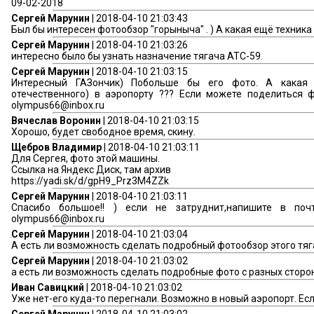
09-02-2018
Сергей Марунин
| 2018-04-10 21:03:43
Был бы интересен фотообзор "горыныча" . ) А какая ещё техника 
Сергей Марунин
| 2018-04-10 21:03:26
интересно было бы узнать назначение тягача АТС-59.
Сергей Марунин
| 2018-04-10 21:03:15
Интересный ГАЗончик) Побольше бы его фото. А какая 
отечественного) в аэропорту ??? Если можете поделиться 
olympus66@inbox.ru
Вячеслав Воронин
| 2018-04-10 21:03:15
Хорошо, будет свободное время, скину.
Щебров Владимир
| 2018-04-10 21:03:11
Для Сергея, фото этой машины.
Ссылка на Яндекс Диск, там архив
https://yadi.sk/d/gpH9_Prz3M4ZZk
Сергей Марунин
| 2018-04-10 21:03:11
Спасибо большое!! ) если не затруднит,напишите в почт
olympus66@inbox.ru
Сергей Марунин
| 2018-04-10 21:03:04
А есть ли возможность сделать подробный фотообзор этого тяг
Сергей Марунин
| 2018-04-10 21:03:02
а есть ли возможность сделать подробные фото с разных сторо
Иван Савицкий
| 2018-04-10 21:03:02
Уже нет-его куда-то перегнали. Возможно в новый аэропорт. Ес