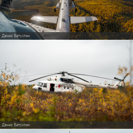
Денис Батухтин
Денис Батухтин