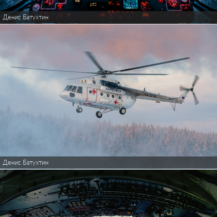
Денис Батухтин
Денис Батухтин