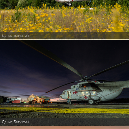
Денис Батухтин
Денис Батухтин