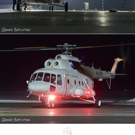
Денис Батухтин
Денис Батухтин