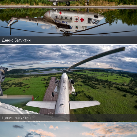
Денис Батухтин
Денис Батухтин