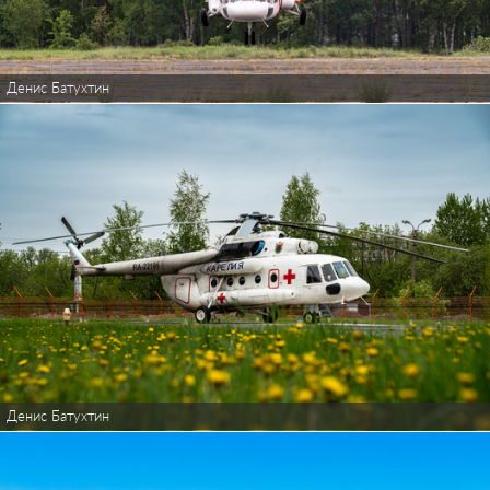
Денис Батухтин
Денис Батухтин