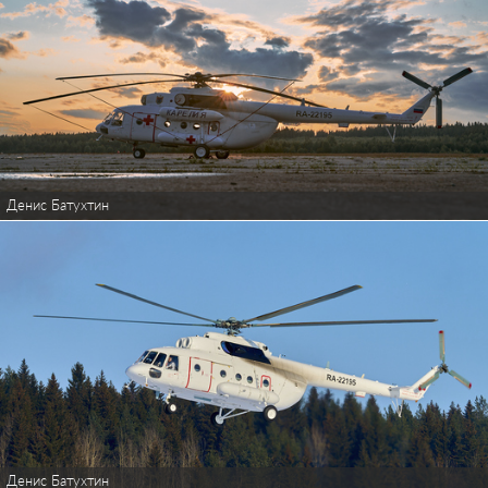
Денис Батухтин
Денис Батухтин