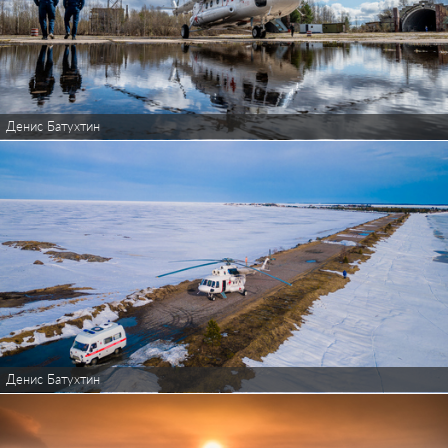
Денис Батухтин
Денис Батухтин