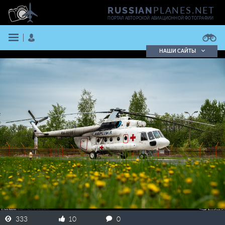
PLANES.NET
RUSSIAN
ПОРТАЛ АВТОРСКОЙ АВИАЦИОННОЙ ФОТОГРАФИИ
НАШИ САЙТЫ
Поиск фотографий
Поиск в реестре
Кратко
Подробно
ВОЙТИ
ЗАРЕГИСТРИРОВАТЬСЯ
333
10
0