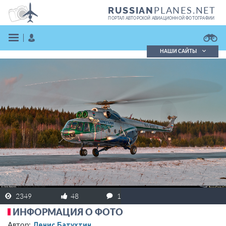
PLANES.NET
RUSSIAN
ПОРТАЛ АВТОРСКОЙ АВИАЦИОННОЙ ФОТОГРАФИИ
НАШИ САЙТЫ
Поиск фотографий
Поиск в реестре
Кратко
Подробно
ВОЙТИ
ЗАРЕГИСТРИРОВАТЬСЯ
2349
48
1
ИНФОРМАЦИЯ О ФОТО
Денис Батухтин
Автор: