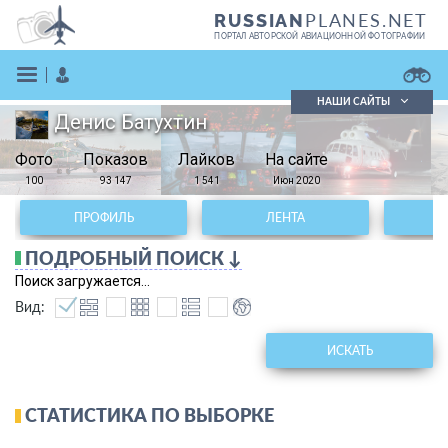
PLANES.NET
RUSSIAN
ПОРТАЛ АВТОРСКОЙ АВИАЦИОННОЙ ФОТОГРАФИИ
НАШИ САЙТЫ
Денис Батухтин
Поиск фотографий
Фото
Показов
Поиск в реестре
Лайков
На сайте
Кратко
Подробно
100
93 147
1 541
Июн 2020
ВОЙТИ
ПРОФИЛЬ
ЛЕНТА
ПОДРОБНЫЙ ПОИСК ↓
Поиск загружается...
Вид:
ИСКАТЬ
ЗАРЕГИСТРИРОВАТЬСЯ
СТАТИСТИКА ПО ВЫБОРКЕ