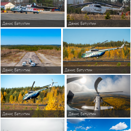
Денис Батухтин
Денис Батухтин
Денис Батухтин
Денис Батухтин
Денис Батухтин
Денис Батухтин