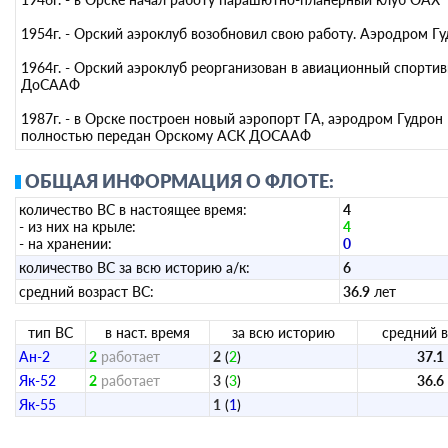
1954г. - Орский аэроклуб возобновил свою работу. Аэродром Г
1964г. - Орский аэроклуб реорганизован в авиационный спорти
ДоСААФ
1987г. - в Орске построен новый аэропорт ГА, аэродром Гудрон
полностью передан Орскому АСК ДОСААФ
ОБЩАЯ ИНФОРМАЦИЯ О ФЛОТЕ:
количество ВС в настоящее время:
4
- из них на крыле:
4
- на хранении:
0
количество ВС за всю историю а/к:
6
средний возраст ВС:
36.9
лет
тип ВС
в наст. время
за всю историю
средний в
Ан-2
2
работает
2
(
2
)
37.1
Як-52
2
работает
3
(
3
)
36.6
Як-55
1
(
1
)