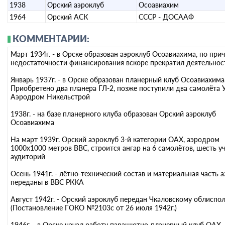
1938
Орский аэроклуб
Осоавиахим
1964
Орский АСК
СССР - ДОСААФ
КОММЕНТАРИИ:
Март 1934г. - в Орске образован аэроклуб Осоавиахима, по при
недостаточности финансирования вскоре прекратил деятельнос
Январь 1937г. - в Орске образован планерный клуб Осоавиахима
Приобретено два планера ГЛ-2, позже поступили два самолёта У
Аэродром Никельстрой
1938г. - на базе планерного клуба образован Орский аэроклуб
Осоавиахима
На март 1939г. Орский аэроклуб 3-й категории ОАХ, аэродром
1000х1000 метров ВВС, строится ангар на 6 самолётов, шесть у
аудиторий
Осень 1941г. - лётно-технический состав и материальная часть 
переданы в ВВС РККА
Август 1942г. - Орский аэроклуб передан Чкаловскому облиспо
(Постановление ГОКО №2103с от 26 июля 1942г.)
1946г. - в Орске начал работу парашютно-планерный клуб ОАХ