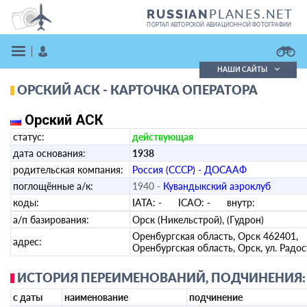
PLANES.NET
RUSSIAN
ПОРТАЛ АВТОРСКОЙ АВИАЦИОННОЙ ФОТОГРАФИИ
НАШИ САЙТЫ
ОРСКИЙ АСК - КАРТОЧКА ОПЕРАТОРА
Поиск фотографий
Поиск в реестре
Орский АСК
Кратко
Подробно
статус:
действующая
ВОЙТИ
дата основания:
1938
родительская компания:
Россия (СССР) - ДОСААФ
поглощённые а/к:
1940 -
Кувандыкский аэроклуб
коды:
IATA:
-
ICAO:
-
внутр:
а/п базирования:
Орск (Никельстрой), (Гудрон)
Оренбургская область, Орск 462401,
адрес:
Оренбургская область, Орск, ул. Радос
ЗАРЕГИСТРИРОВАТЬСЯ
ИСТОРИЯ ПЕРЕИМЕНОВАНИЙ, ПОДЧИНЕНИЯ:
с даты
наименование
подчинение