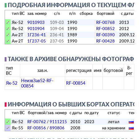
ПОДРОБНАЯ ИНФОРМАЦИЯ О ТЕКУЩЕМ ФЛОТ
тип ВС
зав. номер
c/n
п/п
сборка
бортовой
с даты
Як-52
9010903
109-03
1990
RF-00768
2013
Як-52
9010904
109-04
1990
RF-00852
2012
Ан-2Т
1Г236-41
236-41
1989
RF-00390
2009.12
Ан-2Т
1Г237-05
237-05
1990
RF-00428
2009.12
ТАКЖЕ В АРХИВЕ ОБНАРУЖЕНЫ ФОТОГРАФИИ
тип
8-
зав.н.
регистрация
имя
бортовой
ВС
рег
НеизвЗав52-RF-
Як-52
RF-00854
00854
ИНФОРМАЦИЯ О БЫВШИХ БОРТАХ ОПЕРАТОР
тип ВС
бортовой/зав. номер
с даты
по дату
статус
текущ
Як-52
RF-00762
/
9111215
2010
2023
летал
Як-55
RF-00856
/
890806
2008
на хранении