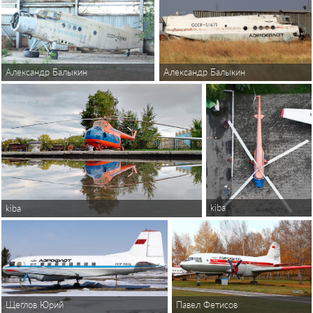
Александр Балыкин
Александр Балыкин
kiba
kiba
Павел Фетисов
Щеглов Юрий