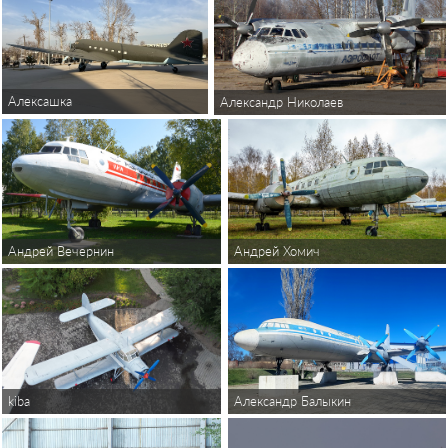
Алексашка
Александр Николаев
Андрей Вечернин
Андрей Хомич
kiba
Александр Балыкин