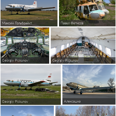
Павел Фетисов
Максим Гольбрайхт
Georgiy Piskunov
Georgiy Piskunov
Алексашка
Georgiy Piskunov