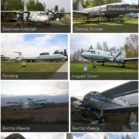
Инженер Авиац
Ваничкин Алексей
Леонид Кучман
Forsberg
Андрей Хомич
Виктор Иванов
Виктор Иванов