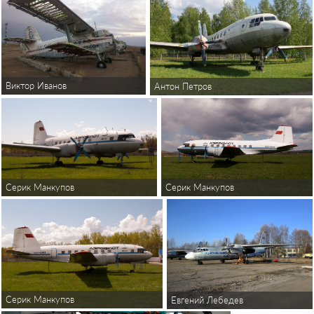
Виктор Иванов
Антон Петров
Серик Манкупов
Серик Манкупов
Серик Манкупов
Евгений Лебедев