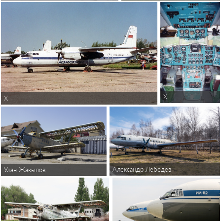
X
X
Александр Лебедев
Улан Жакыпов