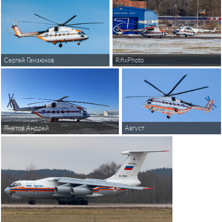
RifixPhoto
Сергей Гамзюков
Август
Янетов Андрей