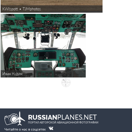
KWIspott • TJMphotos
Иван Кудин
PLANES.NET
RUSSIAN
ПОРТАЛ АВТОРСКОЙ АВИАЦИОННОЙ ФОТОГРАФИИ
Читайте о нас в соцсетях