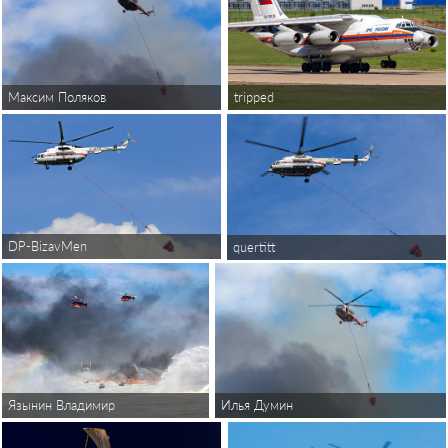
Максим Поляков
tripped
DP-BizavMen
quertitt
Илья Думин
Язынин Владимир