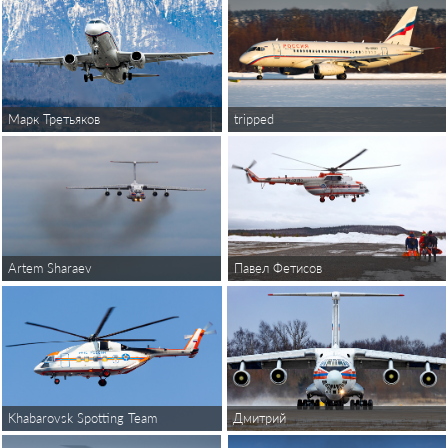
tripped
Марк Третьяков
Artem Sharaev
Павел Фетисов
Khabarovsk Spotting Team
Дмитрий