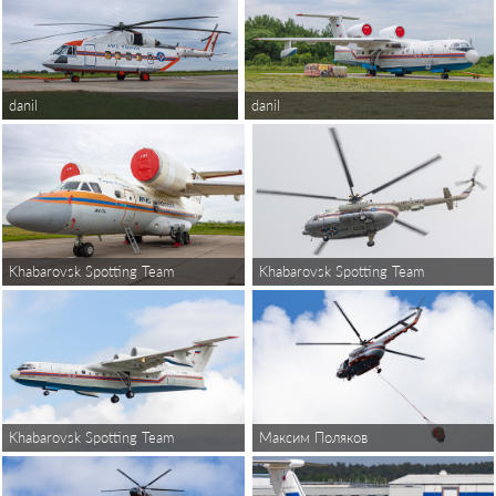
danil
danil
Khabarovsk Spotting Team
Khabarovsk Spotting Team
Khabarovsk Spotting Team
Максим Поляков