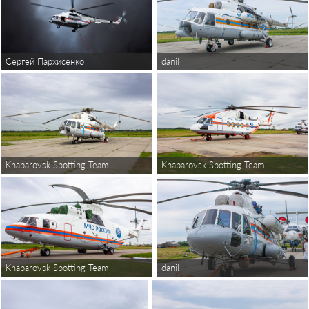
Сергей Пархисенко
danil
Khabarovsk Spotting Team
Khabarovsk Spotting Team
Khabarovsk Spotting Team
danil