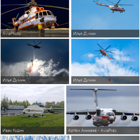
AviaPhoto
Илья Думин
Илья Думин
Илья Думин
Иван Кудин
Артём Аникеев - AviaPressPhoto