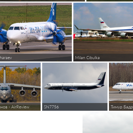
haraev
Milan Cibulka
SN7756
Тимур Бадр
нов - AirReview