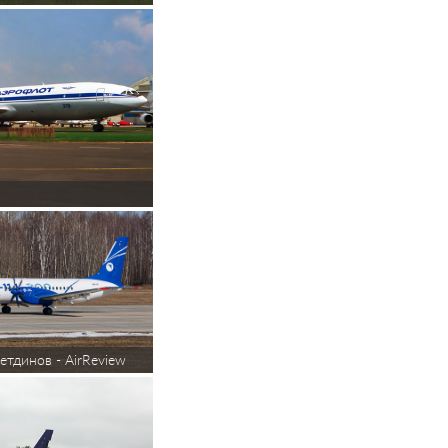
етдинов - AirReview