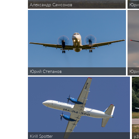
Александр Самсонов
Юри
Юрий Степанов
Юри
Kirill Spotter
p3