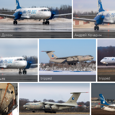
я Думин
Андрей Кочарин
tripped
tripped
ьев