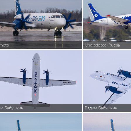
Photo
Undisclosed, Russia
им Бабушкин
Вадим Бабушкин