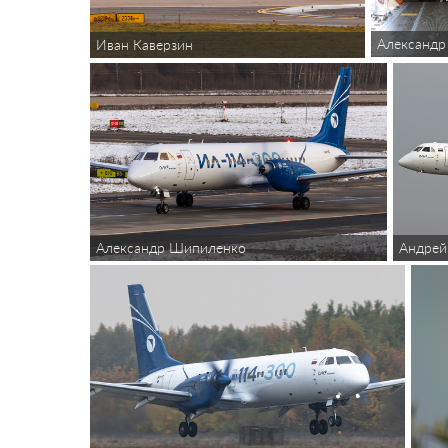
Александр
Иван Каверзин
Александр Шипиленко
Андрей