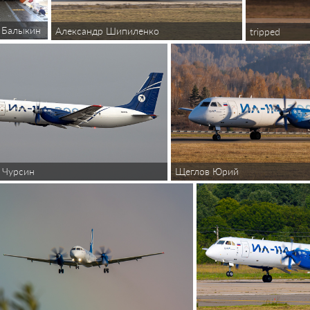
 Балыкин
Александр Шипиленко
tripped
 Чурсин
Щеглов Юрий