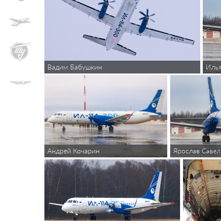
Вадим Бабушкин
Иль
Андрей Кочарин
Ярослав Савел