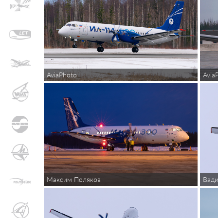
AviaPhoto
Avia
Максим Поляков
Вад