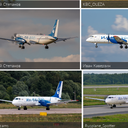
й Степанов
KBC_OLEZA
й Степанов
Иван Каверзин
cams
Rusplane_Spotter