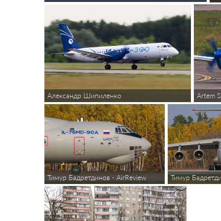
Александр Шипиленко
Artem S
Тимур Бадретдинов - AirReview
Тимур Бадретди