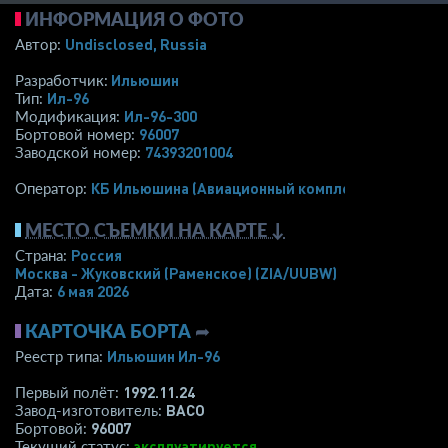
ИНФОРМАЦИЯ О ФОТО
Undisclosed, Russia
Автор:
Ильюшин
Разработчик:
Ил-96
Тип:
Ил-96-300
Модификация:
96007
Бортовой номер:
74393201004
Заводской номер:
КБ Ильюшина (Авиационный комплекс)
Оператор:
МЕСТО СЪЕМКИ НА КАРТЕ ↓
Россия
Страна:
Москва - Жуковский (Раменское)
(ZIA/UUBW)
6 мая 2026
Дата:
КАРТОЧКА БОРТА
➦
Ильюшин Ил-96
Реестр типа:
1992.11.24
Первый полёт:
ВАСО
Завод-изготовитель:
96007
Бортовой:
эксплуатируется
Текущий статус: