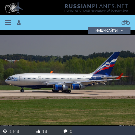
PLANES.NET
RUSSIAN
ПОРТАЛ АВТОРСКОЙ АВИАЦИОННОЙ ФОТОГРАФИИ
НАШИ САЙТЫ
Поиск фотографий
Поиск в реестре
Кратко
Подробно
ВОЙТИ
ЗАРЕГИСТРИРОВАТЬСЯ
1448
18
0