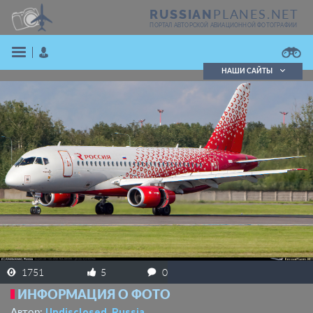
PLANES.NET
RUSSIAN
ПОРТАЛ АВТОРСКОЙ АВИАЦИОННОЙ ФОТОГРАФИИ
НАШИ САЙТЫ
Поиск фотографий
Поиск в реестре
Кратко
Подробно
ВОЙТИ
ЗАРЕГИСТРИРОВАТЬСЯ
1751
5
0
ИНФОРМАЦИЯ О ФОТО
Undisclosed, Russia
Автор: