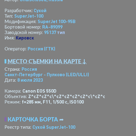
Сухой
Разработчик:
SuperJet-100
Тип:
SuperJet 100-95B
Модификация:
RA-89099
Бортовой номер:
95137
тип
Заводской номер:
Кировск
Имя:
Россия (ГТК)
Оператор:
МЕСТО СЪЕМКИ НА КАРТЕ ↓
Россия
Страна:
Санкт-Петербург - Пулково
(LED/ULLI)
8 июля 2023
Дата:
Canon EOS 550D
Камера:
Z^cZ^cZ^c\^cZ^cZ^cZ^cZ^c\^cZ^cZ^c\^c\^cZ^c\
Объектив:
f=285 мм
,
F11
,
1/500 с
,
ISO100
Режим:
КАРТОЧКА БОРТА
➦
Сухой SuperJet-100
Реестр типа: