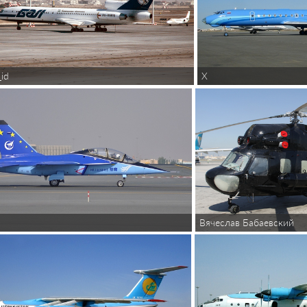
X
_id
Вячеслав Бабаевский