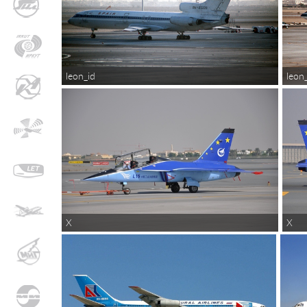
leon_id
leon
X
X