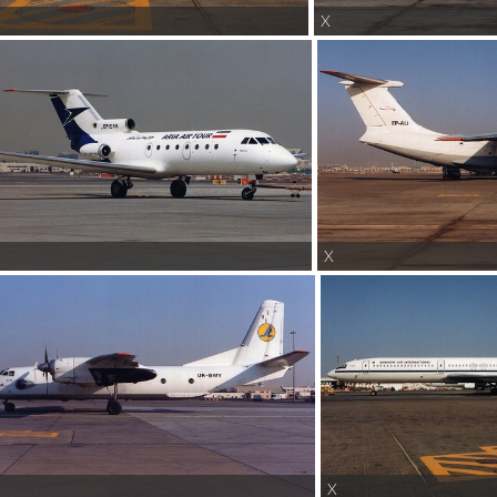
X
X
X