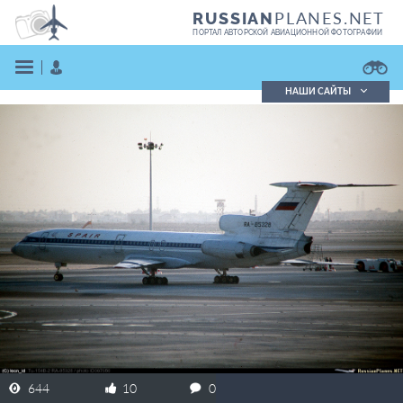
PLANES.NET
RUSSIAN
ПОРТАЛ АВТОРСКОЙ АВИАЦИОННОЙ ФОТОГРАФИИ
НАШИ САЙТЫ
Поиск фотографий
Поиск в реестре
Кратко
Подробно
ВОЙТИ
ЗАРЕГИСТРИРОВАТЬСЯ
644
10
0