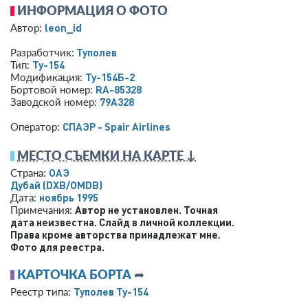
ИНФОРМАЦИЯ О ФОТО
leon_id
Автор:
Туполев
Разработчик:
Ту-154
Тип:
Ту-154Б-2
Модификация:
RA-85328
Бортовой номер:
79A328
Заводской номер:
СПАЭР - Spair Airlines
Оператор:
МЕСТО СЪЕМКИ НА КАРТЕ ↓
ОАЭ
Страна:
Дубай
(DXB/OMDB)
ноябрь 1995
Дата:
Автор не установлен. Точная
Примечания:
дата неизвестна. Слайд в личной коллекции.
Права кроме авторства принадлежат мне.
Фото для реестра.
КАРТОЧКА БОРТА
➦
Туполев Ту-154
Реестр типа: