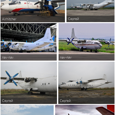
Сергей
Airhitcher
nav-nav
nav-nav
Сергей
Сергей