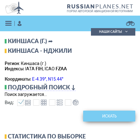
PLANES.NET
RUSSIAN
ПОРТАЛ АВТОРСКОЙ АВИАЦИОННОЙ ФОТОГРАФИИ
НАШИ САЙТЫ
КИНШАСА (Г.) ➦
Поиск фотографий
Поиск в реестре
КИНШАСА - НДЖИЛИ
Кратко
Подробно
Регион
: Киншаса (г.)
ВОЙТИ
Индексы
FIH
FZAA
: IATA
, ICAO
Координаты
:
E-4.39°, N15.44°
ПОДРОБНЫЙ ПОИСК ↓
Поиск загружается...
Вид:
ЗАРЕГИСТРИРОВАТЬСЯ
ИСКАТЬ
СТАТИСТИКА ПО ВЫБОРКЕ