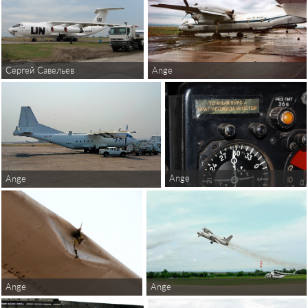
Ange
Сергей Савельев
Ange
Ange
Ange
Ange