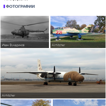
ФОТОГРАФИИ
Airhitcher
Иван Вукадинов
Airhitcher