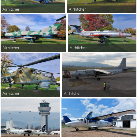
Airhitcher
Airhitcher
Airhitcher
Airhitcher
Airhitcher
Airhitcher