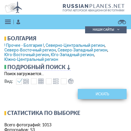
PLANES.NET
RUSSIAN
ПОРТАЛ АВТОРСКОЙ АВИАЦИОННОЙ ФОТОГРАФИИ
НАШИ САЙТЫ
БОЛГАРИЯ
Поиск фотографий
! Прочее - Болгария !
,
Северно-Центральный регион
,
Поиск в реестре
Северо-Восточный регион
,
Северо-Западный регион
,
Кратко
Подробно
Юго-Восточный регион
,
Юго-Западный регион
,
Южно-Центральный регион
ВОЙТИ
ПОДРОБНЫЙ ПОИСК ↓
Поиск загружается...
Вид:
ИСКАТЬ
ЗАРЕГИСТРИРОВАТЬСЯ
СТАТИСТИКА ПО ВЫБОРКЕ
Всего фотографий: 1013
Фотографов: 53