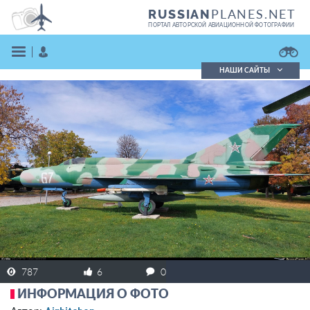
PLANES.NET
RUSSIAN
ПОРТАЛ АВТОРСКОЙ АВИАЦИОННОЙ ФОТОГРАФИИ
НАШИ САЙТЫ
Поиск фотографий
Поиск в реестре
Кратко
Подробно
ВОЙТИ
ЗАРЕГИСТРИРОВАТЬСЯ
787
6
0
ИНФОРМАЦИЯ О ФОТО