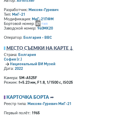
Airhitcher
Автор:
Микоян-Гуревич
Разработчик:
МиГ-21
Тип:
МиГ-21ПФМ
Модификация:
67
тип
Бортовой номер:
940МК20
Заводской номер:
Болгария - ВВС
Оператор:
МЕСТО СЪЕМКИ НА КАРТЕ ↓
Болгария
Страна:
София (г.)
→
Национальный ВИ Музей
2022
Дата:
SM-A525F
Камера:
f=5.23 мм
,
F1.8
,
1/1500 с
,
ISO25
Режим:
КАРТОЧКА БОРТА
➦
Микоян-Гуревич МиГ-21
Реестр типа:
1965
Первый полёт: