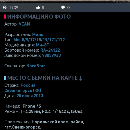
1909
8
0
ИНФОРМАЦИЯ О ФОТО
VEAN
Автор:
Миль
Разработчик:
Ми-8/9/17/18/19/171/172
Тип:
Ми-8Т
Модификация:
RA-24122
Бортовой номер:
98839943
Заводской номер:
NordStar
Оператор:
МЕСТО СЪЕМКИ НА КАРТЕ ↓
Россия
Страна:
Снежногорск (КК)
25 июня 2013
Дата:
iPhone 4S
Камера:
f=4.28 мм
,
F2.4
,
1/1842 с
,
ISO64
Режим:
Норильский пром. район,
Примечания:
пгт.Снежногорск.