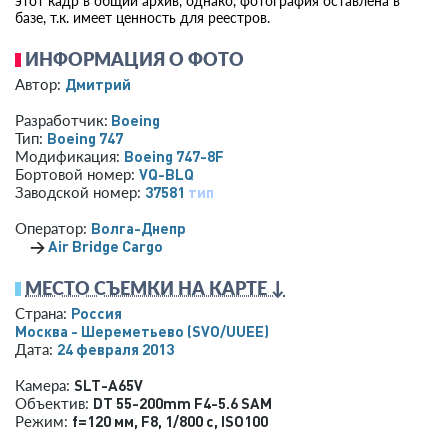
этот кадр в общий архив, однако, фотография оставлена в
базе, т.к. имеет ценность для реестров.
ИНФОРМАЦИЯ О ФОТО
Дмитрий
Автор:
Boeing
Разработчик:
Boeing 747
Тип:
Boeing 747-8F
Модификация:
VQ-BLQ
Бортовой номер:
37581
тип
Заводской номер:
Волга-Днепр
Оператор:
→
Air Bridge Cargo
МЕСТО СЪЕМКИ НА КАРТЕ ↓
Россия
Страна:
Москва - Шереметьево
(SVO/UUEE)
24 февраля 2013
Дата:
SLT-A65V
Камера:
DT 55-200mm F4-5.6 SAM
Объектив:
f=120 мм
,
F8
,
1/800 с
,
ISO100
Режим: