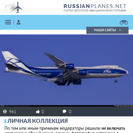
PLANES.NET
RUSSIAN
ПОРТАЛ АВТОРСКОЙ АВИАЦИОННОЙ ФОТОГРАФИИ
НАШИ САЙТЫ
Поиск фотографий
Поиск в реестре
Кратко
Подробно
ВОЙТИ
ЗАРЕГИСТРИРОВАТЬСЯ
961
0
0
ЛИЧНАЯ КОЛЛЕКЦИЯ
По тем или иным причинам модераторы решили
не включать