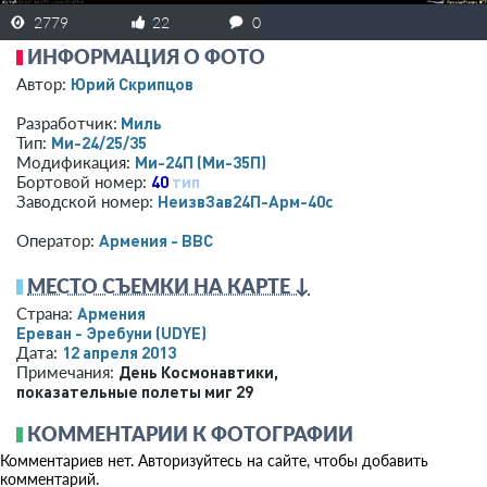
2779
22
0
ИНФОРМАЦИЯ О ФОТО
Юрий Скрипцов
Автор:
Миль
Разработчик:
Ми-24/25/35
Тип:
Ми-24П (Ми-35П)
Модификация:
40
тип
Бортовой номер:
НеизвЗав24П-Арм-40с
Заводской номер:
Армения - ВВС
Оператор:
МЕСТО СЪЕМКИ НА КАРТЕ ↓
Армения
Страна:
Ереван - Эребуни
(UDYE)
12 апреля 2013
Дата:
День Космонавтики,
Примечания:
показательные полеты миг 29
КОММЕНТАРИИ К ФОТОГРАФИИ
Комментариев нет. Авторизуйтесь на сайте, чтобы добавить
комментарий.