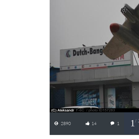
1
/ 
2890
14
1