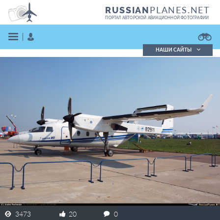
PLANES.NET
RUSSIAN
ПОРТАЛ АВТОРСКОЙ АВИАЦИОННОЙ ФОТОГРАФИИ
НАШИ САЙТЫ
Поиск фотографий
Поиск в реестре
Кратко
Подробно
ВОЙТИ
ЗАРЕГИСТРИРОВАТЬСЯ
3473
20
0