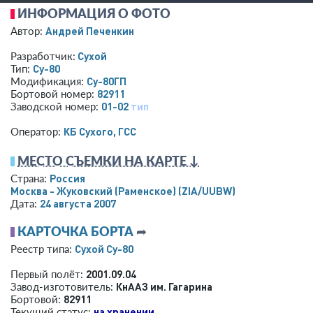
ИНФОРМАЦИЯ О ФОТО
Андрей Печенкин
Автор:
Сухой
Разработчик:
Су-80
Тип:
Су-80ГП
Модификация:
82911
Бортовой номер:
01-02
тип
Заводской номер:
КБ Сухого, ГСС
Оператор:
МЕСТО СЪЕМКИ НА КАРТЕ ↓
Россия
Страна:
Москва - Жуковский (Раменское)
(ZIA/UUBW)
24 августа 2007
Дата:
КАРТОЧКА БОРТА
➦
Сухой Су-80
Реестр типа:
2001.09.04
Первый полёт:
КнААЗ им. Гагарина
Завод-изготовитель:
82911
Бортовой:
на хранении
Текущий статус: