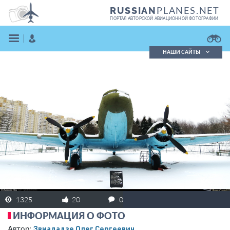
PLANES.NET
RUSSIAN
ПОРТАЛ АВТОРСКОЙ АВИАЦИОННОЙ ФОТОГРАФИИ
НАШИ САЙТЫ
Поиск фотографий
Поиск в реестре
Кратко
Подробно
ВОЙТИ
ЗАРЕГИСТРИРОВАТЬСЯ
1325
20
0
ИНФОРМАЦИЯ О ФОТО
Звиададзе Олег Сергеевич
Автор: