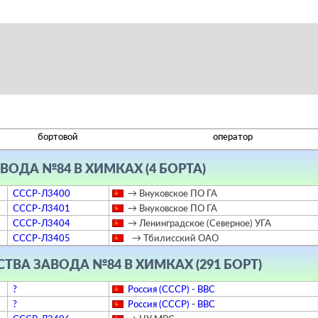
бортовой
оператор
ОДА №84 В ХИМКАХ (4 БОРТА)
СССР-Л3400
→ Внуковское ПО ГА
СССР-Л3401
→ Внуковское ПО ГА
СССР-Л3404
→ Ленинградское (Северное) УГА
СССР-Л3405
→ Тбилисский ОАО
ВА ЗАВОДА №84 В ХИМКАХ (291 БОРТ)
?
Россия (СССР) - ВВС
?
Россия (СССР) - ВВС