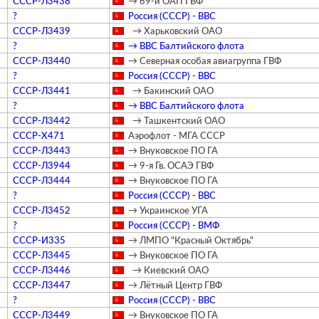
СССР-Л3438
→ 69-й ОАП ГВФ
?
Россия (СССР) - ВВС
СССР-Л3439
→ Харьковский ОАО
?
→ ВВС Балтийского флота
СССР-Л3440
→ Северная особая авиагруппа ГВФ
?
Россия (СССР) - ВВС
СССР-Л3441
→ Бакинский ОАО
?
→ ВВС Балтийского флота
СССР-Л3442
→ Ташкентский ОАО
СССР-Х471
Аэрофлот - МГА СССР
СССР-Л3443
→ Внуковское ПО ГА
СССР-Л3944
→ 9-я Гв. ОСАЭ ГВФ
СССР-Л3444
→ Внуковское ПО ГА
?
Россия (СССР) - ВВС
СССР-Л3452
→ Украинское УГА
?
Россия (СССР) - ВМФ
СССР-И335
→ ЛМПО "Красный Октябрь"
СССР-Л3445
→ Внуковское ПО ГА
СССР-Л3446
→ Киевский ОАО
СССР-Л3447
→ Лётный Центр ГВФ
?
Россия (СССР) - ВВС
СССР-Л3449
→ Внуковское ПО ГА