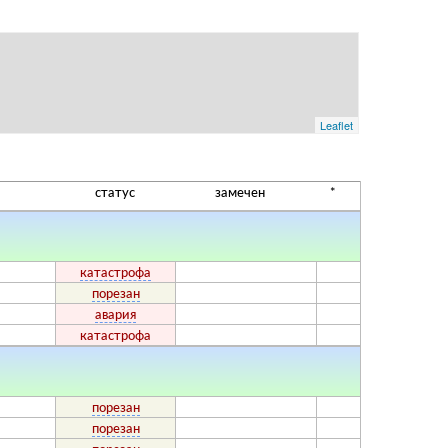
статус
замечен
*
катастрофа
порезан
авария
катастрофа
порезан
порезан