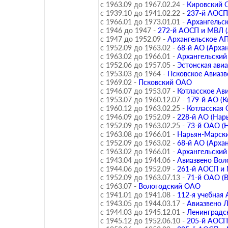
с 1963.09 до 1967.02.24 -
Кировский
с 1939.10 до 1941.02.22 -
237-й АОСП
с 1966.01 до 1973.01.01 -
Архангельск
с 1946 до 1947 -
272-й АОСП и МВЛ (
с 1947 до 1952.09 -
Архангельское А
с 1952.09 до 1963.02 -
68-й АО (Архан
с 1963.02 до 1966.01 -
Архангельски
с 1952.06 до 1957.05 -
Эстонская ави
с 1953.03 до 1964 -
Псковское Авиазв
с 1969.02 -
Псковский ОАО
с 1946.07 до 1953.07 -
Котласское Ав
с 1953.07 до 1960.12.07 -
179-й АО (К
с 1960.12 до 1963.02.25 -
Котласская
с 1946.09 до 1952.09 -
228-й АО (Нар
с 1952.09 до 1963.02.25 -
73-й ОАО (
с 1963.08 до 1966.01 -
Нарьян-Марск
с 1952.09 до 1963.02 -
68-й АО (Архан
с 1963.02 до 1966.01 -
Архангельски
с 1943.04 до 1944.06 -
Авиазвено Вол
с 1944.06 до 1952.09 -
261-й АОСП и 
с 1952.09 до 1963.07.13 -
71-й ОАО (В
с 1963.07 -
Вологодский ОАО
с 1941.01 до 1941.08 -
112-я учебная 
с 1943.05 до 1944.03.17 -
Авиазвено 
с 1944.03 до 1945.12.01 -
Ленинградс
с 1945.12 до 1952.06.10 -
205-й АОСП