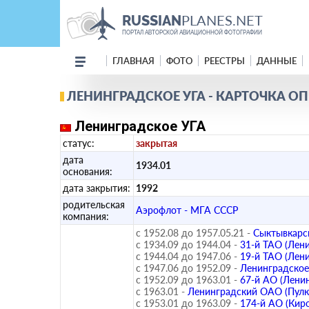
PLANES.NET
RUSSIAN
ПОРТАЛ АВТОРСКОЙ АВИАЦИОННОЙ ФОТОГРАФИИ
ГЛАВНАЯ
ФОТО
РЕЕСТРЫ
ДАННЫЕ
ЛЕНИНГРАДСКОЕ УГА - КАРТОЧКА О
Ленинградское УГА
статус:
закрытая
дата
1934.01
основания:
дата закрытия:
1992
родительская
Аэрофлот - МГА СССР
компания:
с 1952.08 до 1957.05.21 -
Сыктывкарс
с 1934.09 до 1944.04 -
31-й ТАО (Лен
с 1944.04 до 1947.06 -
19-й ТАО (Лен
с 1947.06 до 1952.09 -
Ленинградско
с 1952.09 до 1963.01 -
67-й АО (Лени
с 1963.01 -
Ленинградский ОАО (Пулк
с 1953.01 до 1963.09 -
174-й АО (Киро