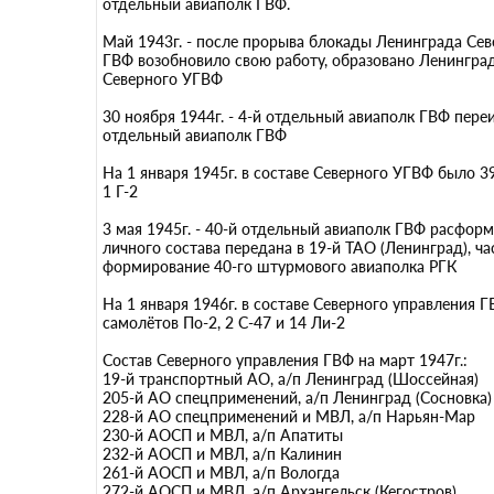
отдельный авиаполк ГВФ.
Май 1943г. - после прорыва блокады Ленинграда Сев
ГВФ возобновило свою работу, образовано Ленинград
Северного УГВФ
30 ноября 1944г. - 4-й отдельный авиаполк ГВФ пере
отдельный авиаполк ГВФ
На 1 января 1945г. в составе Северного УГВФ было 3
1 Г-2
3 мая 1945г. - 40-й отдельный авиаполк ГВФ расформ
личного состава передана в 19-й ТАО (Ленинград), ча
формирование 40-го штурмового авиаполка РГК
На 1 января 1946г. в составе Северного управления 
самолётов По-2, 2 С-47 и 14 Ли-2
Состав Северного управления ГВФ на март 1947г.:
19-й транспортный АО, а/п Ленинград (Шоссейная)
205-й АО спецприменений, а/п Ленинград (Сосновка)
228-й АО спецприменений и МВЛ, а/п Нарьян-Мар
230-й АОСП и МВЛ, а/п Апатиты
232-й АОСП и МВЛ, а/п Калинин
261-й АОСП и МВЛ, а/п Вологда
272-й АОСП и МВЛ, а/п Архангельск (Кегостров)