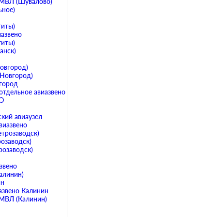
 МВЛ (Шувалово)
ьное)
титы)
иазвено
титы)
анск)
овгород)
Новгород)
город
отдельное авиазвено
АЭ
кий авиаузел
виазвено
етрозаводск)
розаводск)
розаводск)
звено
алинин)
ин
азвено Калинин
МВЛ (Калинин)