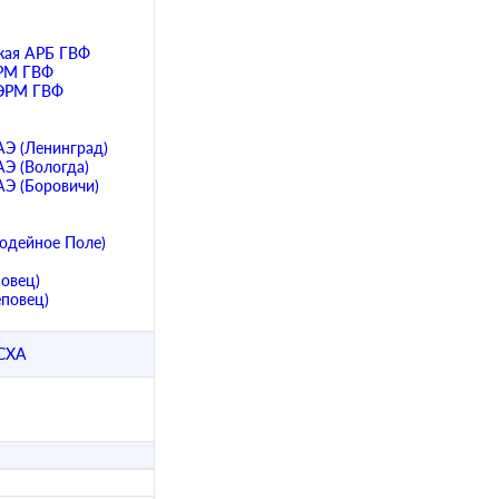
кая АРБ ГВФ
АРМ ГВФ
ЛЭРМ ГВФ
АЭ (Ленинград)
АЭ (Вологда)
АЭ (Боровичи)
одейное Поле)
повец)
еповец)
 СХА