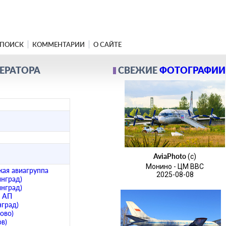
ПОИСК
КОММЕНТАРИИ
О САЙТЕ
ПЕРАТОРА
СВЕЖИЕ
ФОТОГРАФИИ
AviaPhoto
(c)
Монино - ЦМ ВВС
кая авиагруппа
2025-08-08
инград)
инград)
е АП
нград)
ово)
в)