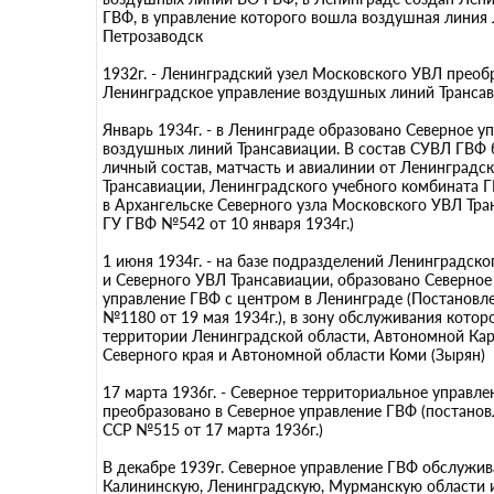
ГВФ, в управление которого вошла воздушная линия
Петрозаводск
1932г. - Ленинградский узел Московского УВЛ преоб
Ленинградское управление воздушных линий Транса
Январь 1934г. - в Ленинграде образовано Северное у
воздушных линий Трансавиации. В состав СУВЛ ГВФ
личный состав, матчасть и авиалинии от Ленинградс
Трансавиации, Ленинградского учебного комбината 
в Архангельске Северного узла Московского УВЛ Тра
ГУ ГВФ №542 от 10 января 1934г.)
1 июня 1934г. - на базе подразделений Ленинградск
и Северного УВЛ Трансавиации, образовано Северно
управление ГВФ с центром в Ленинграде (Постанов
№1180 от 19 мая 1934г.), в зону обслуживания кото
территории Ленинградской области, Автономной Кар
Северного края и Автономной области Коми (Зырян)
17 марта 1936г. - Северное территориальное управл
преобразовано в Северное управление ГВФ (постано
ССР №515 от 17 марта 1936г.)
В декабре 1939г. Северное управление ГВФ обслужи
Калининскую, Ленинградскую, Мурманскую области 