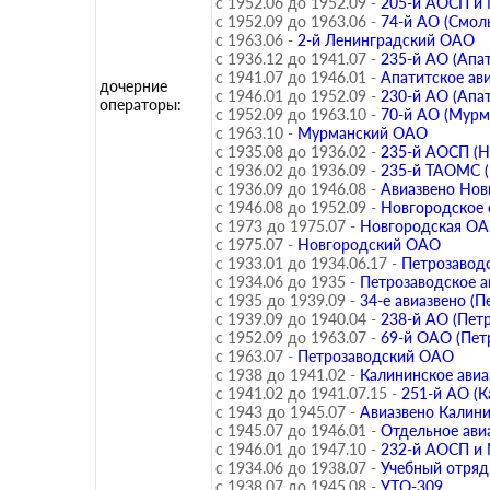
с 1952.06 до 1952.09 -
205-й АОСП и
с 1952.09 до 1963.06 -
74-й АО (Смол
с 1963.06 -
2-й Ленинградский ОАО
с 1936.12 до 1941.07 -
235-й АО (Апа
с 1941.07 до 1946.01 -
Апатитское ав
дочерние
с 1946.01 до 1952.09 -
230-й АО (Апа
операторы:
с 1952.09 до 1963.10 -
70-й АО (Мурм
с 1963.10 -
Мурманский ОАО
с 1935.08 до 1936.02 -
235-й АОСП (Н
с 1936.02 до 1936.09 -
235-й ТАОМС (
с 1936.09 до 1946.08 -
Авиазвено Нов
с 1946.08 до 1952.09 -
Новгородское 
с 1973 до 1975.07 -
Новгородская О
с 1975.07 -
Новгородский ОАО
с 1933.01 до 1934.06.17 -
Петрозаводс
с 1934.06 до 1935 -
Петрозаводское а
с 1935 до 1939.09 -
34-е авиазвено (П
с 1939.09 до 1940.04 -
238-й АО (Пет
с 1952.09 до 1963.07 -
69-й ОАО (Пет
с 1963.07 -
Петрозаводский ОАО
с 1938 до 1941.02 -
Калининское авиа
с 1941.02 до 1941.07.15 -
251-й АО (К
с 1943 до 1945.07 -
Авиазвено Калин
с 1945.07 до 1946.01 -
Отдельное ави
с 1946.01 до 1947.10 -
232-й АОСП и 
с 1934.06 до 1938.07 -
Учебный отряд
с 1938.07 до 1945.08 -
УТО-309