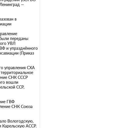
 Ленинград —
разован в
виации
правление
 были переданы
кого УВЛ
ГВФ и упразднённого
нсавиации (Приказ
ого управления СХА
е территориальное
ление СНК СССР
рого вошли
ельской ССР,
ение ГВФ
вление СНК Союза
вало Вологодскую,
и Карельскую АССР.