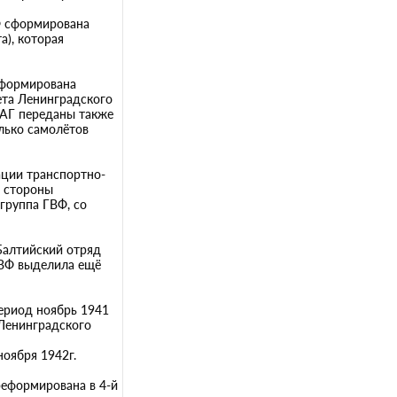
ВФ сформирована
а), которая
 сформирована
ета Ленинградского
АГ переданы также
лько самолётов
ации транспортно-
о стороны
группа ГВФ, со
 Балтийский отряд
ГВФ выделила ещё
ериод ноябрь 1941
 Ленинградского
ноября 1942г.
реформирована в 4-й