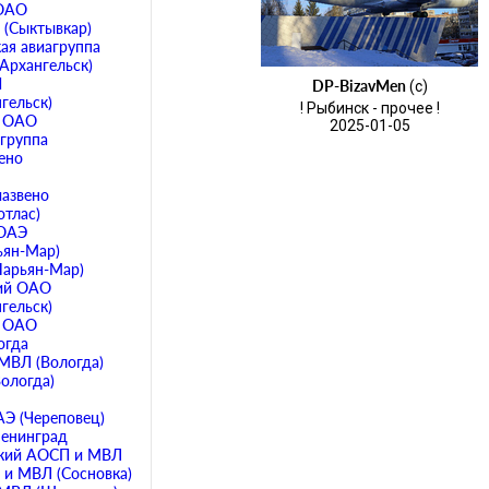
 ОАО
 (Сыктывкар)
ая авиагруппа
Архангельск)
П
DP-BizavMen
(c)
гельск)
! Рыбинск - прочее !
й ОАО
2025-01-05
агруппа
ено
иазвено
отлас)
 ОАЭ
ьян-Мар)
Нарьян-Мар)
ий ОАО
гельск)
й ОАО
огда
МВЛ (Вологда)
ологда)
АЭ (Череповец)
Ленинград
кий АОСП и МВЛ
 и МВЛ (Сосновка)