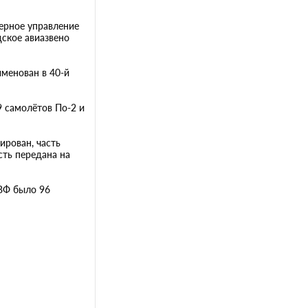
ерное управление
ское авиазвено
именован в 40-й
9 самолётов По-2 и
ирован, часть
сть передана на
ГВФ было 96