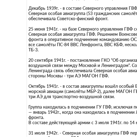
Декабрь 1939г. - в составе Северного управления Г
Северная особая авиагруппа (53 гражданских самолёт
обеспечивала Советско-финский фронт.
25 июня 1941г. - на базе Северного управления ГВФ
Северная особая авиагруппа ГВФ. Решением Военсов
фронта в оперативное подчинение командованию ОС
все самолёты ПС-84 ВВС Ленфронта, ВВС КБФ, неско
ТБ-3.
20 сентября 1941г. - постановление ГКО "Об организ
воздушной связи между Москвой и Ленинградом". С
Ленинграда связь обеспечивала Северная особая авиа
стороны Москвы - три АЭ МАГОН ГВФ.
Октябрь 1941г. - в состав авиагруппы вошёл особый
морской авиации (самолёты МБР-2), далее МАГОН 
три АЭ для транспортно-воздушной связи.
Группа находилась в подчинении ГУ ГВФ, исключая п
— январь 1942г., когда она находилась в подчинении
фронта.
В составе действующей армии с 3 июля 1941г. по 14 
31 июля 1942г. - Северная особая авиагруппа ГВФ пе