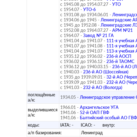
с 1945.08 до 1954.07.27 -
УТО
с 1954.07 -
УТО-6
с 1931.08 до 1934.06.01 -
Ленинградс
с 1934.06 до 1945 -
Ленинградские 
с 1945 до 1952.08 -
Ленинградские 
с 1952.08 до 1964.07.27 -
АРМ №21
с 1964.07 -
Завод № 21 ГА
с 1941.04 до 1941.07 -
111-я учебная 
с 1941.07 до 1941.08 -
111-я учебная 
с 1941.04 до 1941.07 -
113-я учебная 
с 1935.12 до 1936.02 -
236-й АОСП
с 1936.02 до 1936.12 -
236-й ТАОМС
с 1936.12 до 1940.03.15 -
236-й АО (Л
с 1940.03 -
236-й АО (Шоссейная)
с 1935 до 1939.09.01 -
32-й АО (Чере
с 1939.09 до 1941.03 -
232-й АО (Чер
с 1941.03 -
232-й АО (Вологда)
поглощённые
1934.05 -
Ленинградское управление
а/к:
1966.01 -
Архангельское УГА
выделившиеся
1941.06 -
52-й ОАП ГВФ
а/к:
1941.06 -
Балтийский особый АО ГВФ
коды:
IATA:
-
ICAO:
-
внутр:
а/п базирования:
Ленинград