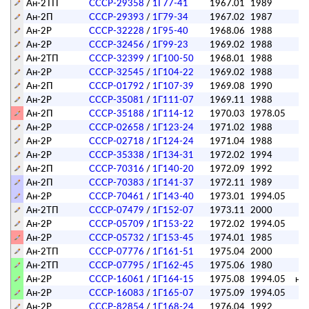
Ан-2ТП
СССР-29358
/
1Г77-41
1967.01
1989
п
Ан-2П
СССР-29393
/
1Г79-34
1967.02
1987
п
Ан-2Р
СССР-32228
/
1Г95-40
1968.06
1988
п
Ан-2Р
СССР-32456
/
1Г99-23
1969.02
1988
п
Ан-2ТП
СССР-32399
/
1Г100-50
1968.01
1988
п
Ан-2Р
СССР-32545
/
1Г104-22
1969.02
1988
п
Ан-2П
СССР-01792
/
1Г107-39
1969.08
1990
п
Ан-2Р
СССР-35081
/
1Г111-07
1969.11
1988
п
Ан-2П
СССР-35188
/
1Г114-12
1970.03
1978.05
Ан-2Р
СССР-02658
/
1Г123-24
1971.02
1988
п
Ан-2Р
СССР-02718
/
1Г124-24
1971.04
1988
п
Ан-2Р
СССР-35338
/
1Г134-31
1972.02
1994
п
Ан-2П
СССР-70316
/
1Г140-20
1972.09
1992
Ан-2П
СССР-70383
/
1Г141-37
1972.11
1989
Ан-2Р
СССР-70461
/
1Г143-40
1973.01
1994.05
Ан-2ТП
СССР-07479
/
1Г152-07
1973.11
2000
п
Ан-2Р
СССР-05709
/
1Г153-22
1972.02
1994.05
Ан-2Р
СССР-05732
/
1Г153-45
1974.01
1985
Ан-2ТП
СССР-07776
/
1Г161-51
1975.04
2000
п
Ан-2ТП
СССР-07795
/
1Г162-45
1975.06
1980
Ан-2Р
СССР-16061
/
1Г164-15
1975.08
1994.05
на 
Ан-2Р
СССР-16083
/
1Г165-07
1975.09
1994.05
Ан-2Р
СССР-82854
/
1Г168-24
1976.04
1992