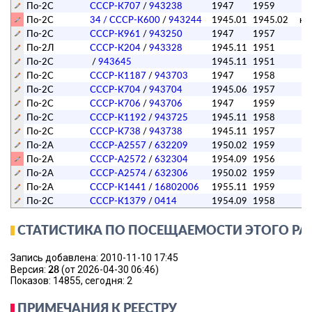
По-2C
СССР-К707
/
943238
1947
1959
п
По-2C
34
/ СССР-К600
/
943244
1945.01
1945.02
ка
По-2C
СССР-К961
/
943250
1947
1957
п
По-2Л
СССР-К204
/
943328
1945.11
1951
По-2C
/
943645
1945.11
1951
По-2C
СССР-К1187
/
943703
1947
1958
п
По-2C
СССР-К704
/
943704
1945.06
1957
п
По-2C
СССР-К706
/
943706
1947
1959
п
По-2C
СССР-К1192
/
943725
1945.11
1958
п
По-2C
СССР-К738
/
943738
1945.11
1957
п
По-2А
СССР-А2557
/
632209
1950.02
1959
п
По-2А
СССР-А2572
/
632304
1954.09
1956
По-2А
СССР-А2574
/
632306
1950.02
1959
п
По-2А
СССР-К1441
/
16802006
1955.11
1959
п
По-2C
СССР-К1379
/
0414
1954.09
1958
п
СТАТИСТИКА ПО ПОСЕЩАЕМОСТИ ЭТОГО РА
Запись добавлена: 2010-11-10 17:45
28
Версия:
(от 2026-04-30 06:46)
Показов: 14855, сегодня: 2
ПРИМЕЧАНИЯ К РЕЕСТРУ