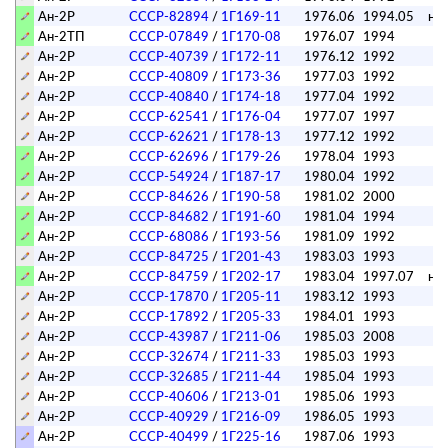
Ан-2Р
СССР-82894
/
1Г169-11
1976.06
1994.05
на 
Ан-2ТП
СССР-07849
/
1Г170-08
1976.07
1994
Ан-2Р
СССР-40739
/
1Г172-11
1976.12
1992
Ан-2Р
СССР-40809
/
1Г173-36
1977.03
1992
Ан-2Р
СССР-40840
/
1Г174-18
1977.04
1992
Ан-2Р
СССР-62541
/
1Г176-04
1977.07
1997
п
Ан-2Р
СССР-62621
/
1Г178-13
1977.12
1992
Ан-2Р
СССР-62696
/
1Г179-26
1978.04
1993
Ан-2Р
СССР-54924
/
1Г187-17
1980.04
1992
Ан-2Р
СССР-84626
/
1Г190-58
1981.02
2000
п
Ан-2Р
СССР-84682
/
1Г191-60
1981.04
1994
Ан-2Р
СССР-68086
/
1Г193-56
1981.09
1992
Ан-2Р
СССР-84725
/
1Г201-43
1983.03
1993
Ан-2Р
СССР-84759
/
1Г202-17
1983.04
1997.07
на 
Ан-2Р
СССР-17870
/
1Г205-11
1983.12
1993
Ан-2Р
СССР-17892
/
1Г205-33
1984.01
1993
Ан-2Р
СССР-43987
/
1Г211-06
1985.03
2008
п
Ан-2Р
СССР-32674
/
1Г211-33
1985.03
1993
Ан-2Р
СССР-32685
/
1Г211-44
1985.04
1993
Ан-2Р
СССР-40606
/
1Г213-01
1985.06
1993
Ан-2Р
СССР-40929
/
1Г216-09
1986.05
1993
Ан-2Р
СССР-40499
/
1Г225-16
1987.06
1993