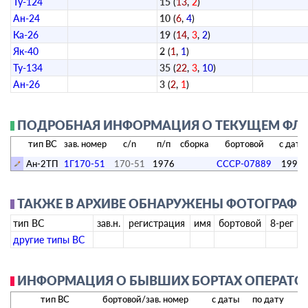
Ту-124
15
(
13
,
2
)
Ан-24
10
(
6
,
4
)
Ка-26
19
(
14
,
3
,
2
)
Як-40
2
(
1
,
1
)
Ту-134
35
(
22
,
3
,
10
)
Ан-26
3
(
2
,
1
)
ПОДРОБНАЯ ИНФОРМАЦИЯ О ТЕКУЩЕМ ФЛО
тип ВС
зав. номер
c/n
п/п
сборка
бортовой
с даты
Ан-2ТП
1Г170-51
170-51
1976
СССР-07889
1993
ТАКЖЕ В АРХИВЕ ОБНАРУЖЕНЫ ФОТОГРАФИИ
тип ВС
зав.н.
регистрация
имя
бортовой
8-рег
другие типы ВС
ИНФОРМАЦИЯ О БЫВШИХ БОРТАХ ОПЕРАТО
тип ВС
бортовой/зав. номер
с даты
по дату