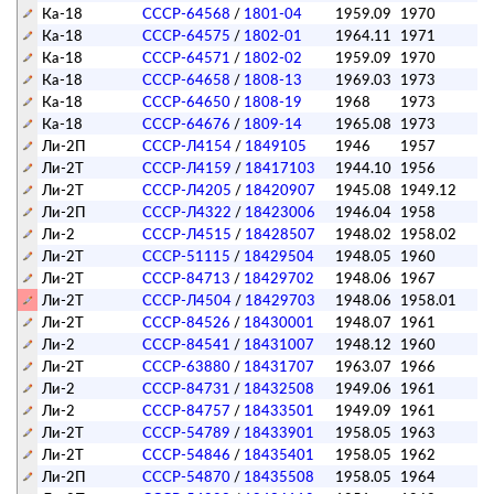
Ка-18
СССР-64568
/
1801-04
1959.09
1970
п
Ка-18
СССР-64575
/
1802-01
1964.11
1971
п
Ка-18
СССР-64571
/
1802-02
1959.09
1970
п
Ка-18
СССР-64658
/
1808-13
1969.03
1973
п
Ка-18
СССР-64650
/
1808-19
1968
1973
п
Ка-18
СССР-64676
/
1809-14
1965.08
1973
п
Ли-2П
СССР-Л4154
/
1849105
1946
1957
п
Ли-2Т
СССР-Л4159
/
18417103
1944.10
1956
п
Ли-2Т
СССР-Л4205
/
18420907
1945.08
1949.12
Ли-2П
СССР-Л4322
/
18423006
1946.04
1958
п
Ли-2
СССР-Л4515
/
18428507
1948.02
1958.02
Ли-2Т
СССР-51115
/
18429504
1948.05
1960
п
Ли-2Т
СССР-84713
/
18429702
1948.06
1967
п
Ли-2Т
СССР-Л4504
/
18429703
1948.06
1958.01
Ли-2Т
СССР-84526
/
18430001
1948.07
1961
п
Ли-2
СССР-84541
/
18431007
1948.12
1960
п
Ли-2Т
СССР-63880
/
18431707
1963.07
1966
п
Ли-2
СССР-84731
/
18432508
1949.06
1961
п
Ли-2
СССР-84757
/
18433501
1949.09
1961
п
Ли-2Т
СССР-54789
/
18433901
1958.05
1963
п
Ли-2Т
СССР-54846
/
18435401
1958.05
1962
п
Ли-2П
СССР-54870
/
18435508
1958.05
1964
п