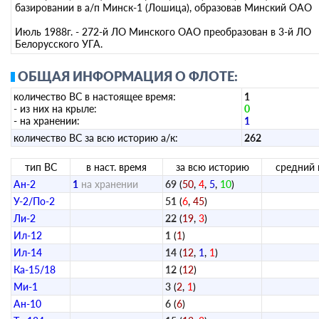
базировании в а/п Минск-1 (Лошица), образовав Минский ОАО
Июль 1988г. - 272-й ЛО Минского ОАО преобразован в 3-й ЛО
Белорусского УГА.
ОБЩАЯ ИНФОРМАЦИЯ О ФЛОТЕ:
количество ВС в настоящее время:
1
- из них на крыле:
0
- на хранении:
1
количество ВС за всю историю а/к:
262
тип ВС
в наст. время
за всю историю
средний 
Ан-2
1
на хранении
69
(
50
,
4
,
5
,
10
)
У-2/По-2
51
(
6
,
45
)
Ли-2
22
(
19
,
3
)
Ил-12
1
(
1
)
Ил-14
14
(
12
,
1
,
1
)
Ка-15/18
12
(
12
)
Ми-1
3
(
2
,
1
)
Ан-10
6
(
6
)