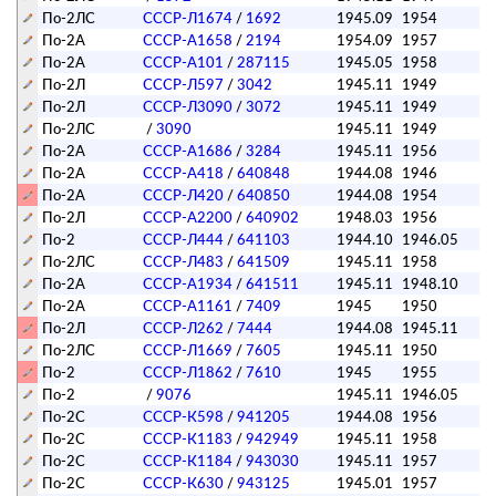
По-2ЛС
СССР-Л1674
/
1692
1945.09
1954
п
По-2А
СССР-А1658
/
2194
1954.09
1957
п
По-2А
СССР-А101
/
287115
1945.05
1958
п
По-2Л
СССР-Л597
/
3042
1945.11
1949
п
По-2Л
СССР-Л3090
/
3072
1945.11
1949
п
По-2ЛС
/
3090
1945.11
1949
п
По-2А
СССР-А1686
/
3284
1945.11
1956
п
По-2А
СССР-А418
/
640848
1944.08
1946
По-2А
СССР-Л420
/
640850
1944.08
1954
По-2Л
СССР-А2200
/
640902
1948.03
1956
п
По-2
СССР-Л444
/
641103
1944.10
1946.05
По-2ЛС
СССР-Л483
/
641509
1945.11
1958
п
По-2А
СССР-А1934
/
641511
1945.11
1948.10
По-2А
СССР-А1161
/
7409
1945
1950
По-2Л
СССР-Л262
/
7444
1944.08
1945.11
По-2ЛС
СССР-Л1669
/
7605
1945.11
1950
п
По-2
СССР-Л1862
/
7610
1945
1955
По-2
/
9076
1945.11
1946.05
По-2C
СССР-К598
/
941205
1944.08
1956
п
По-2C
СССР-К1183
/
942949
1945.11
1958
п
По-2C
СССР-К1184
/
943030
1945.11
1957
п
По-2C
СССР-К630
/
943125
1945.01
1957
п