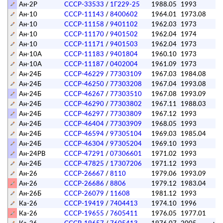
Ан-2Р
СССР-33533
/
1Г229-25
1988.05
1993
Ан-10
СССР-11143
/
8400602
1964.01
1973.08
Ан-10
СССР-11158
/
9401102
1962.03
1973
п
Ан-10
СССР-11170
/
9401502
1962.04
1974
п
Ан-10
СССР-11171
/
9401503
1962.04
1973
Ан-10А
СССР-11183
/
9401804
1960.10
1973
п
Ан-10А
СССР-11187
/
0402004
1961.09
1973
п
Ан-24Б
СССР-46229
/
77303109
1967.03
1984.08
Ан-24Б
СССР-46250
/
77303208
1967.04
1993.08
Ан-24Б
СССР-46267
/
77303510
1967.08
1993.09
Ан-24Б
СССР-46290
/
77303802
1967.11
1988.03
Ан-24Б
СССР-46297
/
77303809
1967.12
1993
Ан-24Б
СССР-46404
/
77303909
1968.05
1993
Ан-24Б
СССР-46594
/
97305104
1969.03
1985.04
Ан-24Б
СССР-46304
/
97305204
1969.10
1993
Ан-24РВ
СССР-47291
/
07306601
1971.02
1993
Ан-24Б
СССР-47825
/
17307206
1971.12
1993
Ан-26
СССР-26667
/
8110
1979.06
1993.09
Ан-26
СССР-26686
/
8806
1979.12
1983.04
Ан-26Б
СССР-26079
/
11608
1981.12
1993
Ка-26
СССР-19419
/
7404413
1974.10
1996
п
Ка-26
СССР-19655
/
7605411
1976.05
1977.01