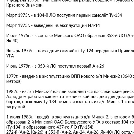
Красного Знамени.
Март 1973г. - в 104-й ЛО поступил первый самолёт Ту-134
Март 1975г. - выведены из эксплуатации Ил-14
Июль 1975г. - в составе Минского ОАО образован 353-й ЛО (Ан-
Як-40)
Январь 1979г. – последние самолёты Ту-124 переданы в Привол
УГА
Июнь 1979г. - в 353-й ЛО поступил первый Ан-26
1979г. - введена в эксплуатацию ВПП нового а/п Минск-2 (3640 
метров)
1982г. - из а/п Минск-2 начали выполняться пассажирские рейсы
Аэродром работал как место технической посадки для дозапра
бортов, поскольку Ту-134 не могли взлетать из а/п Минск-1 с п
загрузкой.
1 июля 1983г. - введён в эксплуатацию а/п Минск-2, в котором 
образован 2-й Минский ОАО Белорусского УГА в составе 104-г
(Ту-134) и образованного 437-го ЛО (Ту-154)
272-й (Ан-2, Ка-26) и 353-й (Ан-2, Ан-24, Ан-26, Як-40) ЛО остал