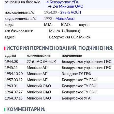
основана на базе а/к:
→ Белорусское УГА
→ 2-й Минский ОАО
поглощённые а/к:
1954.09 -
298-й АОСП
выделившиеся а/к:
1992 -
МинскАвиа
коды:
IATA:
-
ICAO:
-
внутр:
а/п базирования:
Минск-1 (Лощица)
адрес:
Белорусская ССР, Минск
ИСТОРИЯ ПЕРЕИМЕНОВАНИЙ, ПОДЧИНЕНИЯ:
с даты
наименование
подчинение
1944.08
22-й ТАО (Минск)
Белорусское управление ГВФ
1945.11
Минское АП
Белорусское управление ГВФ
1954.10.20
Минское АП
Западное ТУ ГВФ
1957.03.19
Минское АП
Белорусское ТУ ГВФ
1963.01
Минский ОАО
Белорусское ТУ ГВФ
1964.07.27
Минский ОАО
Белорусское ТУ ГВФ
1964.09.15
Минский ОАО
Белорусское УГА
КОММЕНТАРИИ: