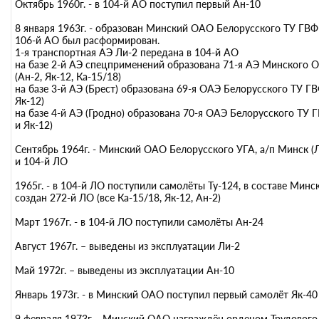
Октябрь 1960г. - в 104-й АО поступил первый Ан-10
8 января 1963г. - образован Минский ОАО Белорусского ТУ ГВФ
106-й АО был расформирован.
1-я транспортная АЭ Ли-2 передана в 104-й АО
на базе 2-й АЭ спецприменений образована 71-я АЭ Минского 
(Ан-2, Як-12, Ка-15/18)
на базе 3-й АЭ (Брест) образована 69-я ОАЭ Белорусского ТУ ГВ
Як-12)
на базе 4-й АЭ (Гродно) образована 70-я ОАЭ Белорусского ТУ 
и Як-12)
Сентябрь 1964г. - Минский ОАО Белорусского УГА, а/п Минск 
и 104-й ЛО
1965г. - в 104-й ЛО поступили самолёты Ту-124, в составе Мин
создан 272-й ЛО (все Ка-15/18, Як-12, Ан-2)
Март 1967г. - в 104-й ЛО поступили самолёты Ан-24
Август 1967г. – выведены из эксплуатации Ли-2
Май 1972г. – выведены из эксплуатации Ан-10
Январь 1973г. - в Минский ОАО поступил первый самолёт Як-40
9 февраля 1973г. - Минский ОАО награждён орденом Трудового