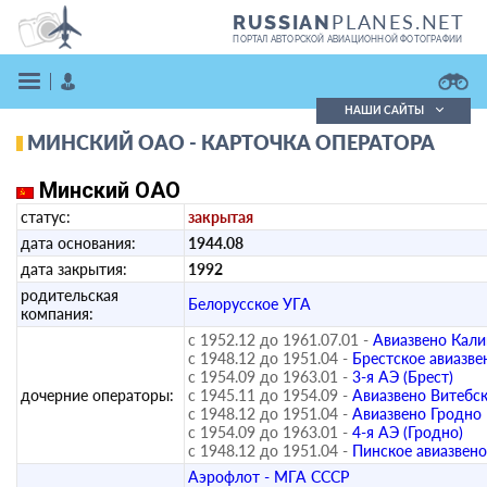
PLANES.NET
RUSSIAN
ПОРТАЛ АВТОРСКОЙ АВИАЦИОННОЙ ФОТОГРАФИИ
НАШИ САЙТЫ
МИНСКИЙ ОАО - КАРТОЧКА ОПЕРАТОРА
Поиск фотографий
Поиск в реестре
Минский ОАО
Кратко
Подробно
статус:
закрытая
ВОЙТИ
дата основания:
1944.08
дата закрытия:
1992
родительская
Белорусское УГА
компания:
с 1952.12 до 1961.07.01 -
Авиазвено Кал
с 1948.12 до 1951.04 -
Брестское авиазве
с 1954.09 до 1963.01 -
3-я АЭ (Брест)
дочерние операторы:
с 1945.11 до 1954.09 -
Авиазвено Витебс
ЗАРЕГИСТРИРОВАТЬСЯ
с 1948.12 до 1951.04 -
Авиазвено Гродно
с 1954.09 до 1963.01 -
4-я АЭ (Гродно)
с 1948.12 до 1951.04 -
Пинское авиазвено
Аэрофлот - МГА СССР