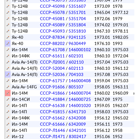
Ту-124В
СССР-45073
/
5351605
1967.04
1979
п
Ту-124В
СССР-45098
/
5351607
1973.09
1978
п
Ту-124В
СССР-45078
/
5351701
1965.04
1977.12
Ту-124В
СССР-45081
/
5351704
1972.06
1979
п
Ту-124В
СССР-45089
/
5351804
1974.02
1979.01
Ту-124В
СССР-45093
/
5351810
1967.10
1978.11
Як-40
СССР-87834
/
9241125
1973.01
1982.05
Як-40
СССР-88202
/
9630449
1976.10
1993
Ил-14М
СССР-61708
/
146000102
1960.10
1975.03
Ил-14ФК
СССР-61611
/
602101
1960.10
1972.04
Аvia Av-14(П)
СССР-Л2001
/
602110
1957.04
1975.03
Аvia Av-14(П)
СССР-52004
/
602113
1960.10
1961.12
Аvia Av-14(П)
СССР-52036
/
704103
1957.08
1975.03
Ил-14М
СССР-61757
/
146000408
1959.04
1975.03
Avia Av-14FG
СССР-91606
/
805107
1958.05
1963.11
Ил-14М
СССР-41866
/
146000704
1960.02
1960.09
ка
Ил-14СИ
СССР-41884
/
146000725
1967.09
1975
п
Ил-14П
СССР-61638
/
146001020
1959.05
1962.07
Ил-14П
СССР-41815
/
6341710
1958.03
1975.03
Ил-14ФК
СССР-61662
/
6342008
1956.12
1965.02
Ил-14М
СССР-61666
/
6342009
1956.11
1973
п
Ил-14П
СССР-Л1646
/
6342101
1956.12
1958
Ил-12
СССР-Л1471
/
8302417
1951.06
1952