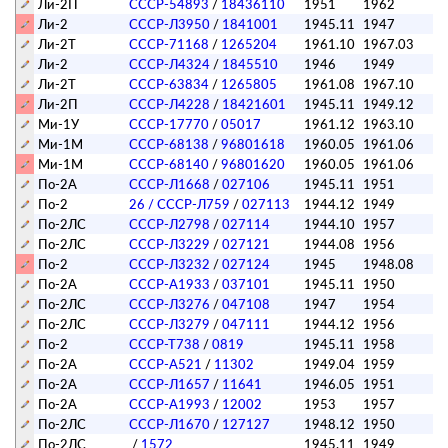
Ли-2П
СССР-54893
/
18436110
1951
1962
п
Ли-2
СССР-Л3950
/
1841001
1945.11
1947
Ли-2Т
СССР-71168
/
1265204
1961.10
1967.03
Ли-2
СССР-Л4324
/
1845510
1946
1949
Ли-2Т
СССР-63834
/
1265805
1961.08
1967.10
Ли-2П
СССР-Л4228
/
18421601
1945.11
1949.12
Ми-1У
СССР-17770
/
05017
1961.12
1963.10
Ми-1М
СССР-68138
/
96801618
1960.05
1961.06
Ми-1М
СССР-68140
/
96801620
1960.05
1961.06
По-2А
СССР-Л1668
/
027106
1945.11
1951
По-2
26
/ СССР-Л759
/
027113
1944.12
1949
По-2ЛС
СССР-Л2798
/
027114
1944.10
1957
п
По-2ЛС
СССР-Л3229
/
027121
1944.08
1956
п
По-2
СССР-Л3232
/
027124
1945
1948.08
По-2А
СССР-А1933
/
037101
1945.11
1950
По-2ЛС
СССР-Л3276
/
047108
1947
1954
п
По-2ЛС
СССР-Л3279
/
047111
1944.12
1956
п
По-2
СССР-Т738
/
0819
1945.11
1958
п
По-2А
СССР-А521
/
11302
1949.04
1959
п
По-2А
СССР-Л1657
/
11641
1946.05
1951
По-2А
СССР-А1993
/
12002
1953
1957
п
По-2ЛС
СССР-Л1670
/
127127
1948.12
1950
п
По-2ЛС
/
1572
1945.11
1949
п