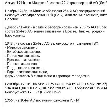
Август 1944г. - в Минске образован 22-й транспортный АО (Ли-2
Ноябрь 1945г. - в Минске образован 254-й АО спецприменений
Белорусского управления ГВФ (По-2). Авиазвенья в Минске, Вите
Полоцке
Декабрь? 1948г. - в связи с расформированием 253-го АО в Брест
состав 254-го АО вошли авиазвенья в Бресте, Пинске, Гродно и
Барановичах
1949г. - в составе 254-го АО Белорусского управления ГВФ:
- Минское авиазвено,
- Витебское авиазвено,
- Полоцкое авиазвено,
- Брестское авиазвено,
- Пинское авиазвено,
- Гродненское авиазвено,
- Барановичское авиазвено,
формировалось 8-е авиазвено и аэропорт Молодечно
Сентябрь 1952г. - на базе 22-го ТАО и 254-го АОСП в Минске об
104-й АО (Ли-2 и По-2), на базе 298-го АОСП образован 106-й А
Белорусского ТУ ГВФ (Пинск, По-2)
1956г. - в 104-й АО поступили самолёты Ил-14