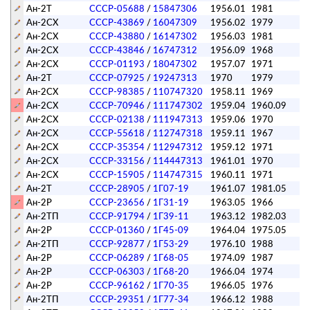
Ан-2Т
СССР-05688
/
15847306
1956.01
1981
п
Ан-2СХ
СССР-43869
/
16047309
1956.02
1979
п
Ан-2СХ
СССР-43880
/
16147302
1956.03
1981
Ан-2СХ
СССР-43846
/
16747312
1956.09
1968
п
Ан-2СХ
СССР-01193
/
18047302
1957.07
1971
п
Ан-2Т
СССР-07925
/
19247313
1970
1979
п
Ан-2СХ
СССР-98385
/
110747320
1958.11
1969
п
Ан-2СХ
СССР-70946
/
111747302
1959.04
1960.09
Ан-2СХ
СССР-02138
/
111947313
1959.06
1970
Ан-2СХ
СССР-55618
/
112747318
1959.11
1967
п
Ан-2СХ
СССР-35354
/
112947312
1959.12
1971
п
Ан-2СХ
СССР-33156
/
114447313
1961.01
1970
Ан-2СХ
СССР-15905
/
114747315
1960.11
1971
п
Ан-2Т
СССР-28905
/
1Г07-19
1961.07
1981.05
Ан-2Р
СССР-23656
/
1Г31-19
1963.05
1966
Ан-2ТП
СССР-91794
/
1Г39-11
1963.12
1982.03
Ан-2Р
СССР-01360
/
1Г45-09
1964.04
1975.05
п
Ан-2ТП
СССР-92877
/
1Г53-29
1976.10
1988
п
Ан-2Р
СССР-06289
/
1Г68-05
1974.09
1987
п
Ан-2Р
СССР-06303
/
1Г68-20
1966.04
1974
п
Ан-2Р
СССР-96162
/
1Г70-35
1966.05
1976
п
Ан-2ТП
СССР-29351
/
1Г77-34
1966.12
1988
п