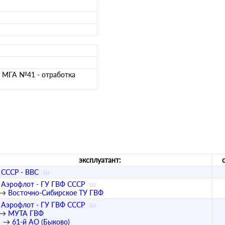
аз МГА №41 - отработка
эксплуатант:
СССР - ВВС
(
su
)
Аэрофлот - ГУ ГВФ СССР
(
su
)
→
Восточно-Сибирское ТУ ГВФ
Аэрофлот - ГУ ГВФ СССР
(
su
)
→
МУТА ГВФ
→
61-й АО (Быково)