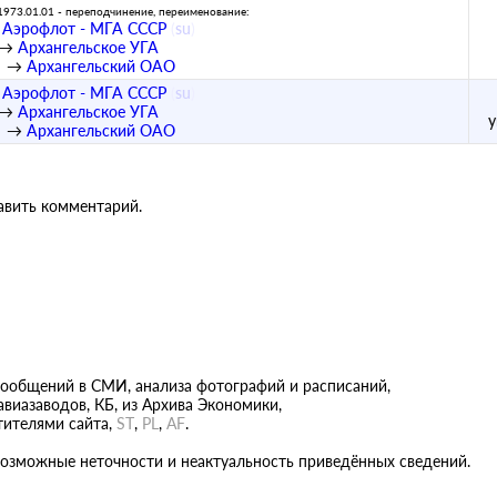
1973.01.01 - переподчинение, переименование:
Аэрофлот - МГА СССР
(
su
)
→
Архангельское УГА
→
Архангельский ОАО
Аэрофлот - МГА СССР
(
su
)
→
Архангельское УГА
→
Архангельский ОАО
бавить комментарий.
сообщений в СМИ, анализа фотографий и расписаний,
виазаводов, КБ, из Архива Экономики,
тителями сайта,
ST
,
PL
,
AF
.
возможные неточности и неактуальность приведённых сведений.