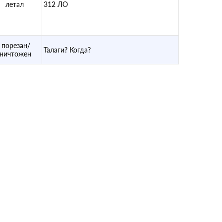
летал
312 ЛО
порезан/
Талаги? Когда?
уничтожен