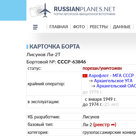
PLANES.NET
RUSSIAN
ПОРТАЛ АВТОРСКОЙ АВИАЦИОННОЙ ФОТОГРАФИИ
ГЛАВНАЯ
ФОТО
РЕЕСТРЫ
ДАННЫЕ
КАРТОЧКА БОРТА
Лисунов Ли-2Т
Бортовой №:
СССР-63846
статус:
порезан/уничтожен
Аэрофлот - МГА СССР
(
→
Архангельское УГА
крайний оператор:
→
Архангельский ОА
до 1974 г.
с января 1949 г.
в эксплуатации:
до 1974 г.
(25 лет)
КБ разработчик:
Лисунов
(реестр ➦)
базовый тип:
Ли-2
категория:
грузопассажирские конве