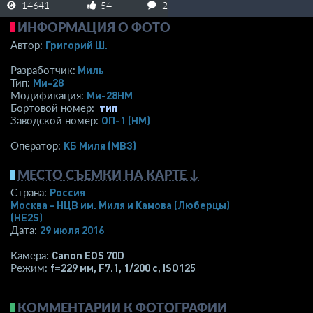
14641
54
2
ИНФОРМАЦИЯ О ФОТО
Григорий Ш.
Автор:
Миль
Разработчик:
Ми-28
Тип:
Ми-28НМ
Модификация:
тип
Бортовой номер:
ОП-1 (НМ)
Заводской номер:
КБ Миля (МВЗ)
Оператор:
МЕСТО СЪЕМКИ НА КАРТЕ ↓
Россия
Страна:
Москва - НЦВ им. Миля и Камова (Люберцы)
(HE2S)
29 июля 2016
Дата:
Canon EOS 70D
Камера:
f=229 мм
,
F7.1
,
1/200 с
,
ISO125
Режим:
КОММЕНТАРИИ К ФОТОГРАФИИ