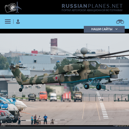
PLANES.NET
RUSSIAN
ПОРТАЛ АВТОРСКОЙ АВИАЦИОННОЙ ФОТОГРАФИИ
НАШИ САЙТЫ
Поиск фотографий
Поиск в реестре
Кратко
Подробно
ВОЙТИ
ЗАРЕГИСТРИРОВАТЬСЯ