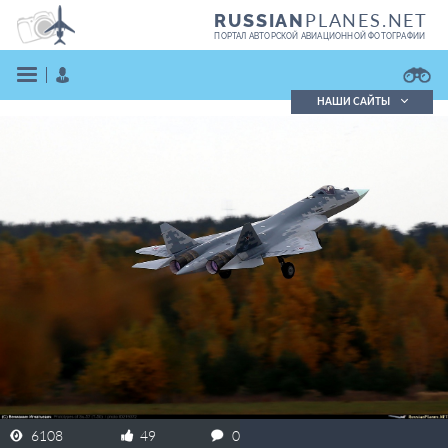
PLANES.NET
RUSSIAN
ПОРТАЛ АВТОРСКОЙ АВИАЦИОННОЙ ФОТОГРАФИИ
НАШИ САЙТЫ
Поиск фотографий
Поиск в реестре
Кратко
Подробно
ВОЙТИ
ЗАРЕГИСТРИРОВАТЬСЯ
6108
49
0