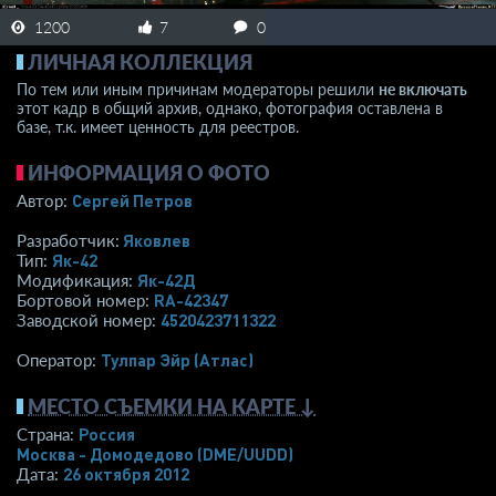
1200
7
0
ЛИЧНАЯ КОЛЛЕКЦИЯ
По тем или иным причинам модераторы решили
не включать
этот кадр в общий архив, однако, фотография оставлена в
базе, т.к. имеет ценность для реестров.
ИНФОРМАЦИЯ О ФОТО
Сергей Петров
Автор:
Яковлев
Разработчик:
Як-42
Тип:
Як-42Д
Модификация:
RA-42347
Бортовой номер:
4520423711322
Заводской номер:
Тулпар Эйр (Атлас)
Оператор:
МЕСТО СЪЕМКИ НА КАРТЕ ↓
Россия
Страна:
Москва - Домодедово
(DME/UUDD)
26 октября 2012
Дата: