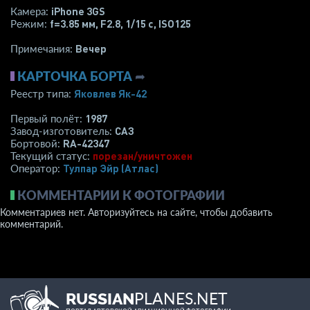
iPhone 3GS
Камера:
f=3.85 мм
,
F2.8
,
1/15 с
,
ISO125
Режим:
Вечер
Примечания:
КАРТОЧКА БОРТА
➦
Яковлев Як-42
Реестр типа:
1987
Первый полёт:
САЗ
Завод-изготовитель:
RA-42347
Бортовой:
порезан/уничтожен
Текущий статус:
Тулпар Эйр (Атлас)
Оператор:
КОММЕНТАРИИ К ФОТОГРАФИИ
Комментариев нет. Авторизуйтесь на сайте, чтобы добавить
комментарий.
PLANES.NET
RUSSIAN