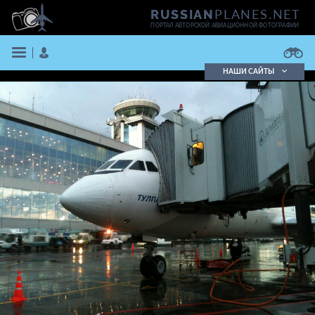
PLANES.NET
RUSSIAN
ПОРТАЛ АВТОРСКОЙ АВИАЦИОННОЙ ФОТОГРАФИИ
НАШИ САЙТЫ
Поиск фотографий
Поиск в реестре
Кратко
Подробно
ВОЙТИ
ЗАРЕГИСТРИРОВАТЬСЯ